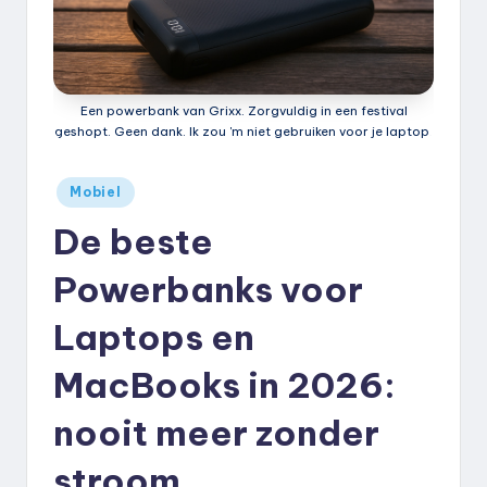
k
.
n
Een powerbank van Grixx. Zorgvuldig in een festival
l
geshopt. Geen dank. Ik zou 'm niet gebruiken voor je laptop.
Geplaatst
Mobiel
in
De beste
Powerbanks voor
Laptops en
MacBooks in 2026:
nooit meer zonder
stroom