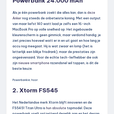
Powerbank 24.000 mAh
Als je één powerbank zoekt die alles kan, dan is
deze
Anker
nog steeds de onbetwiste koning. Met een output
van maar liefst 140 watt laad je zelfs een 16-inch
MacBook Pro op volle snelheid op. Het ingebouwde
kleurenscherm is geen gimmick, maar verdomd handig: je
ziet precies hoeveel watt er in en uit gaat en hoe lang je
accu nog meegaat. Hij is wat zwaar en lomp (het is
letterlijk een blikje frisdrank), maar de prestaties zijn
ongeëvenaard. Voor de echte tech-liefhebber die ook
zijn
nieuwe smartphone
razendsnel wil toppen, is dit de
beste keuze.
Powerbankie, hoor.
2. Xtorm FS545
Het Nederlandse merk Xtorm blijft innoveren en de
FS5451 Titan Ultra is
hun absolute
topmodel. Deze
powerbank voelt ontzettend degelijk aan en het design