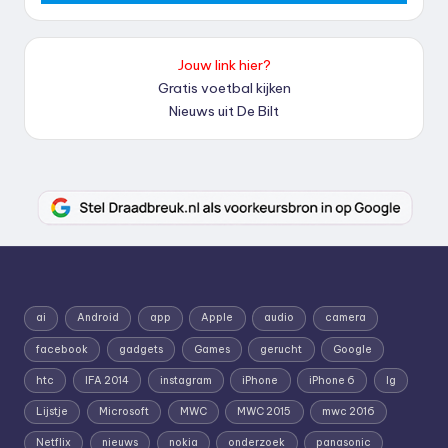
Jouw link hier?
Gratis voetbal kijken
Nieuws uit De Bilt
ai
Android
app
Apple
audio
camera
facebook
gadgets
Games
gerucht
Google
htc
IFA 2014
instagram
iPhone
iPhone 6
lg
Lijstje
Microsoft
MWC
MWC 2015
mwc 2016
Netflix
nieuws
nokia
onderzoek
panasonic