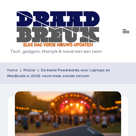
Ga
naar
de
inhoud
D
Tech, gadgets, lifestyle & travel met een twist
r
a
Home
Mobiel
De beste Powerbanks voor Laptops en
MacBooks in 2026: nooit meer zonder stroom
a
d
b
r
e
u