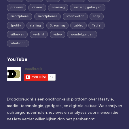
preview
Review
Samsung
samsung galaxy s6
Smartphone
smartphones
smartwatch
sony
Spotify
stelling
Streaming
tablet
Teufel
uitbuiken
verlinkt
video
wandelgangen
whatsapp
YouTube
Draadbreuk.nl is een onafhankelijk platform over lifestyle,
media, technologie, gadgets, en digitale cultuur. We schrijven
achtergrondverhalen, reviews en analyses voor mensen die
net iets verder willen kijken dan het persbericht.