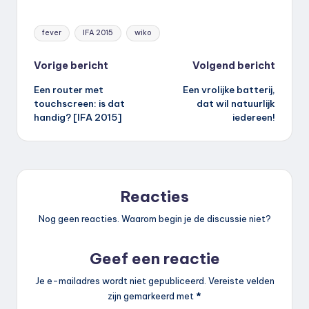
Tags:
fever
IFA 2015
wiko
Bericht
Vorige bericht
Volgend bericht
Een router met
Een vrolijke batterij,
navigatie
touchscreen: is dat
dat wil natuurlijk
handig? [IFA 2015]
iedereen!
Reacties
Nog geen reacties. Waarom begin je de discussie niet?
Geef een reactie
Je e-mailadres wordt niet gepubliceerd.
Vereiste velden
zijn gemarkeerd met
*