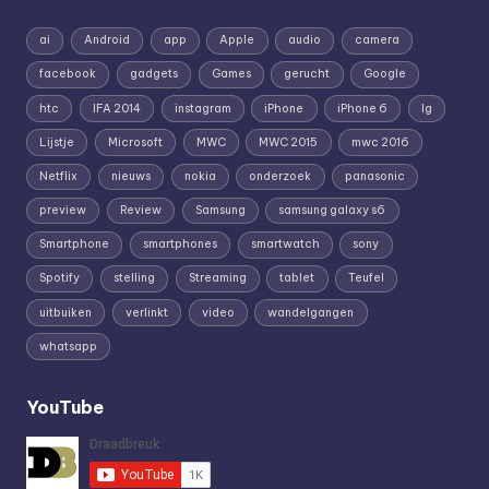
ai
Android
app
Apple
audio
camera
facebook
gadgets
Games
gerucht
Google
htc
IFA 2014
instagram
iPhone
iPhone 6
lg
Lijstje
Microsoft
MWC
MWC 2015
mwc 2016
Netflix
nieuws
nokia
onderzoek
panasonic
preview
Review
Samsung
samsung galaxy s6
Smartphone
smartphones
smartwatch
sony
Spotify
stelling
Streaming
tablet
Teufel
uitbuiken
verlinkt
video
wandelgangen
whatsapp
YouTube