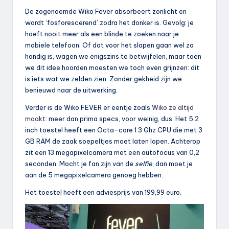
De zogenoemde Wiko Fever absorbeert zonlicht en
wordt ‘fosforescerend’ zodra het donker is. Gevolg: je
hoeft nooit meer als een blinde te zoeken naar je
mobiele telefoon. Of dat voor het slapen gaan wel zo
handig is, wagen we enigszins te betwijfelen, maar toen
we dit idee hoorden moesten we toch even grijnzen: dit
is iets wat we zelden zien. Zonder gekheid zijn we
benieuwd naar de uitwerking.
Verder is de Wiko FEVER er eentje zoals
Wiko ze altijd
maakt
: meer dan prima specs, voor weinig, dus. Het 5,2
inch toestel heeft een Octa-core 1.3 Ghz CPU die met 3
GB RAM de zaak soepeltjes moet laten lopen. Achterop
zit een 13 megapixelcamera met een autofocus van 0,2
seconden. Mocht je fan zijn van de
selfie
, dan moet je
aan de 5 megapixelcamera genoeg hebben.
Het toestel heeft een adviesprijs van 199,99 euro.