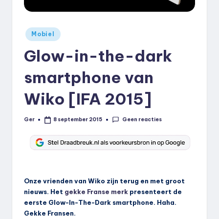
k
.
Geplaatst
Mobiel
n
in
Glow-in-the-dark
l
smartphone van
Wiko [IFA 2015]
Geen reacties
Ger
8 september 2015
Geplaatst
door
Onze vrienden van Wiko zijn terug en met groot
nieuws. Het
gekke Franse merk
presenteert de
eerste Glow-In-The-Dark smartphone. Haha.
Gekke Fransen.