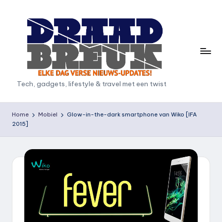
Ga
naar
de
inhoud
D
Tech, gadgets, lifestyle & travel met een twist
r
a
Home
Mobiel
Glow-in-the-dark smartphone van Wiko [IFA
2015]
a
d
b
r
e
u