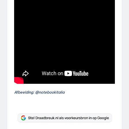
Afbeelding: @notebookitalia