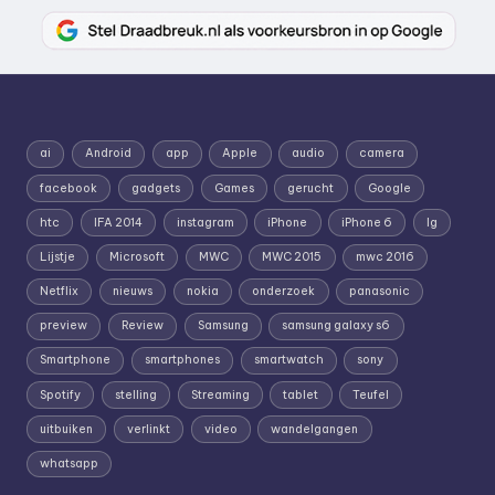
ai
Android
app
Apple
audio
camera
facebook
gadgets
Games
gerucht
Google
htc
IFA 2014
instagram
iPhone
iPhone 6
lg
Lijstje
Microsoft
MWC
MWC 2015
mwc 2016
Netflix
nieuws
nokia
onderzoek
panasonic
preview
Review
Samsung
samsung galaxy s6
Smartphone
smartphones
smartwatch
sony
Spotify
stelling
Streaming
tablet
Teufel
uitbuiken
verlinkt
video
wandelgangen
whatsapp