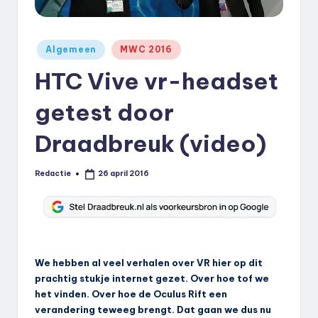
k
.
Geplaatst
Algemeen
MWC 2016
n
in
HTC Vive vr-headset
l
getest door
Draadbreuk (video)
Redactie
26 april 2016
Geplaatst
door
We hebben al veel verhalen over VR hier op dit
prachtig stukje internet gezet. Over hoe tof we
het vinden. Over hoe de Oculus Rift een
verandering teweeg brengt. Dat gaan we dus nu