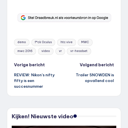
Tags:
demo
f*ck Oculus
htc vive
MWC
mwc 2016
video
vr
vr-headset
Bericht
Vorige bericht
Volgend bericht
REVIEW: Nikon’s nifty
Trailer SNOWDEN is
navigatie
fifty is een
opvallend cool
succesnummer
Kijken! Nieuwste video