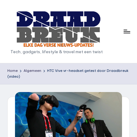
Ga
naar
de
inhoud
D
Tech, gadgets, lifestyle & travel met een twist
r
a
Home
Algemeen
HTC Vive vr-headset getest door Draadbreuk
(video)
a
d
b
r
e
u