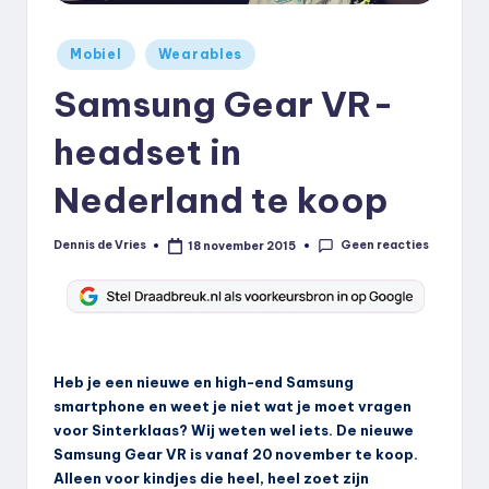
k
Geplaatst
.
Mobiel
Wearables
in
n
Samsung Gear VR-
l
headset in
Nederland te koop
Geen reacties
Dennis de Vries
18 november 2015
Geplaatst
door
Heb je een nieuwe en high-end Samsung
smartphone en weet je niet wat je moet vragen
voor Sinterklaas? Wij weten wel iets. De nieuwe
Samsung Gear VR is vanaf 20 november te koop.
Alleen voor kindjes die heel, heel zoet zijn