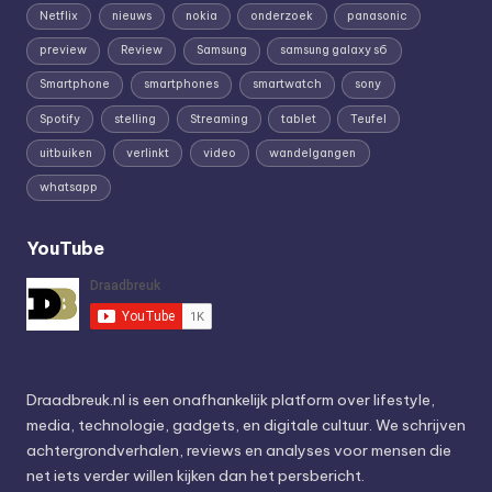
Netflix
nieuws
nokia
onderzoek
panasonic
preview
Review
Samsung
samsung galaxy s6
Smartphone
smartphones
smartwatch
sony
Spotify
stelling
Streaming
tablet
Teufel
uitbuiken
verlinkt
video
wandelgangen
whatsapp
YouTube
Draadbreuk.nl is een onafhankelijk platform over lifestyle,
media, technologie, gadgets, en digitale cultuur. We schrijven
achtergrondverhalen, reviews en analyses voor mensen die
net iets verder willen kijken dan het persbericht.