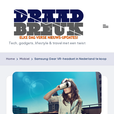
Ga
naar
de
inhoud
D
Tech, gadgets, lifestyle & travel met een twist
r
a
Home
Mobiel
Samsung Gear VR-headset in Nederland te koop
a
d
b
r
e
u