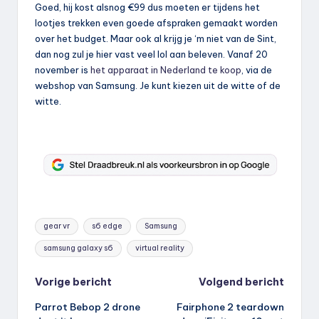
Goed, hij kost alsnog €99 dus moeten er tijdens het
lootjes trekken even goede afspraken gemaakt worden
over het budget. Maar ook al krijg je ‘m niet van de Sint,
dan nog zul je hier vast veel lol aan beleven. Vanaf 20
november is
het apparaat in Nederland te koop
, via de
webshop van Samsung. Je kunt kiezen uit de witte of de
witte.
Tags:
gear vr
s6 edge
Samsung
samsung galaxy s6
virtual reality
Bericht
Vorige bericht
Volgend bericht
Parrot Bebop 2 drone
Fairphone 2 teardown
navigatie