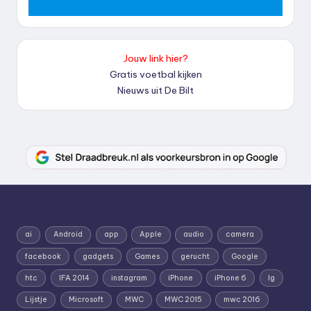
Jouw link hier?
Gratis voetbal kijken
Nieuws uit De Bilt
ai
Android
app
Apple
audio
camera
facebook
gadgets
Games
gerucht
Google
htc
IFA 2014
instagram
iPhone
iPhone 6
lg
Lijstje
Microsoft
MWC
MWC 2015
mwc 2016