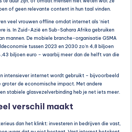
te duur zijn, of omdat mensen niet weten wat ze
en of geen relevante content in hun taal vinden.
ven veel vrouwen offline omdat internet als ‘niet
re is. In Zuid-Azië en Sub-Sahara Afrika gebruiken
 dan mannen. De mobiele branche-organisatie GSMA
eldeconomie tussen 2023 en 2030 zo’n 4,8 biljoen
43 biljoen euro – waarbij meer dan de helft van die
n intensiever internet wordt gebruikt – bijvoorbeeld
oe groter de economische impact. Met andere
en stabiele glasvezelverbinding heb je net iets meer.
el verschil maakt
ieus dan het klinkt: investeren in bedrijven die vast,
pen waar dat nu niet bestaat. Vast internet betekent