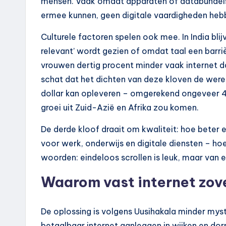
mensen. Vaak omdat apparaten of databundels 
ermee kunnen, geen digitale vaardigheden hebb
Culturele factoren spelen ook mee. In India blij
relevant’ wordt gezien of omdat taal een barriè
vrouwen dertig procent minder vaak internet
schat dat het dichten van deze kloven de wer
dollar kan opleveren – omgerekend ongeveer 4,
groei uit Zuid-Azië en Afrika zou komen.
De derde kloof draait om kwaliteit: hoe beter e
voor werk, onderwijs en digitale diensten – h
woorden: eindeloos scrollen is leuk, maar van e
Waarom vast internet zove
De oplossing is volgens Uusihakala minder myster
betaalbaar internet aanleggen in wijken en dor