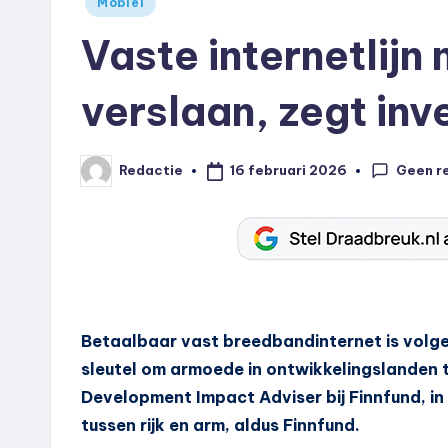
Mobiel
in
Vaste internetlij
verslaan, zegt inv
Geen r
16 februari 2026
Redactie
Geplaatst
door
Betaalbaar vast breedbandinternet is volge
sleutel om armoede in ontwikkelingslanden t
Development Impact Adviser bij Finnfund, in 
tussen rijk en arm, aldus Finnfund.