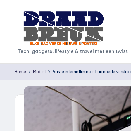
Ga
naar
de
inhoud
D
Tech, gadgets, lifestyle & travel met een twist
r
Home
Mobiel
Vaste internetlijn moet armoede verslaa
a
a
d
b
r