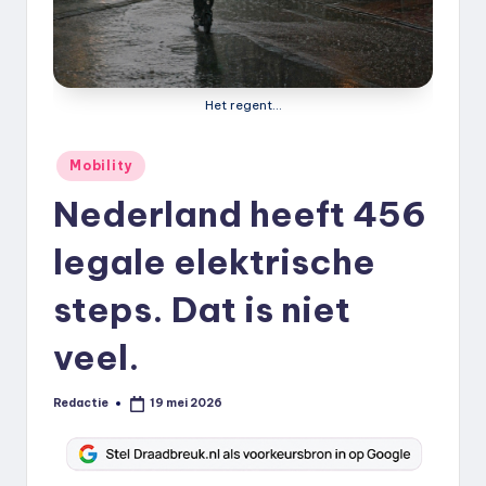
k
.
n
Het regent...
l
Geplaatst
Mobility
in
Nederland heeft 456
legale elektrische
steps. Dat is niet
veel.
Redactie
19 mei 2026
Geplaatst
door