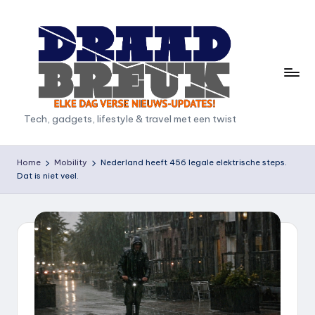
Ga
naar
de
inhoud
D
Tech, gadgets, lifestyle & travel met een twist
r
a
Home
Mobility
Nederland heeft 456 legale elektrische steps.
Dat is niet veel.
a
d
b
r
e
u