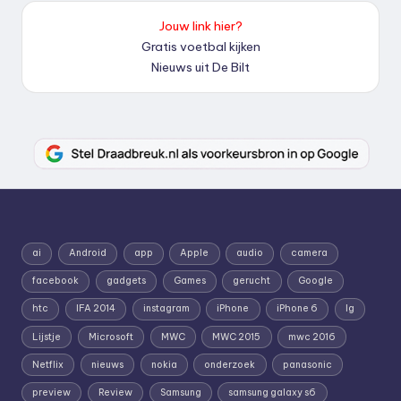
Jouw link hier?
Gratis voetbal kijken
Nieuws uit De Bilt
ai
Android
app
Apple
audio
camera
facebook
gadgets
Games
gerucht
Google
htc
IFA 2014
instagram
iPhone
iPhone 6
lg
Lijstje
Microsoft
MWC
MWC 2015
mwc 2016
Netflix
nieuws
nokia
onderzoek
panasonic
preview
Review
Samsung
samsung galaxy s6