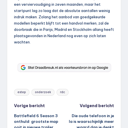
een verviervoudiging in zeven maanden, maar het
startpunt lag zo laag dat de absolute aantallen weinig
indruk maken. Zolang het aanbod van goedgekeurde
modellen beperkt blijft tot een handvol merken, zal de
doorbraak die in Parijs, Madrid en Stockholm allang heeft
plaatsgevonden in Nederland nog even op zich laten
wachten.
Tags:
estep
onderzoek
rdc
Bericht
Vorige bericht
Volgend bericht
Battlefield 6 Season 3
Die oude telefoon in je
navigatie
onthuld: grootste map
la is waarschijnlijk meer
ooit in nieuwe trailer
waard dan je denkt