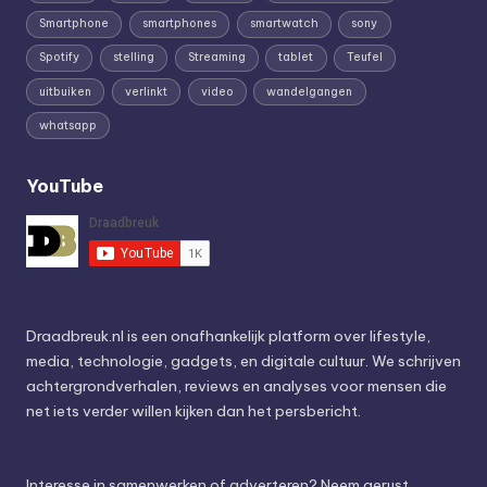
Smartphone
smartphones
smartwatch
sony
Spotify
stelling
Streaming
tablet
Teufel
uitbuiken
verlinkt
video
wandelgangen
whatsapp
YouTube
Draadbreuk.nl is een onafhankelijk platform over lifestyle,
media, technologie, gadgets, en digitale cultuur. We schrijven
achtergrondverhalen, reviews en analyses voor mensen die
net iets verder willen kijken dan het persbericht.
Interesse in samenwerken of adverteren? Neem gerust