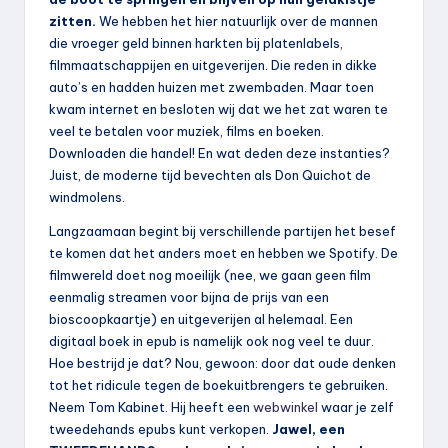
zitten.
We hebben het hier natuurlijk over de mannen
die vroeger geld binnen harkten bij platenlabels,
filmmaatschappijen en uitgeverijen. Die reden in dikke
auto’s en hadden huizen met zwembaden. Maar toen
kwam internet en besloten wij dat we het zat waren te
veel te betalen voor muziek, films en boeken.
Downloaden die handel! En wat deden deze instanties?
Juist, de moderne tijd bevechten als Don Quichot de
windmolens.
Langzaamaan begint bij verschillende partijen het besef
te komen dat het anders moet en hebben we Spotify. De
filmwereld doet nog moeilijk (nee, we gaan geen film
eenmalig streamen voor bijna de prijs van een
bioscoopkaartje) en uitgeverijen al helemaal. Een
digitaal boek in epub is namelijk ook nog veel te duur.
Hoe bestrijd je dat? Nou, gewoon: door dat oude denken
tot het ridicule tegen de boekuitbrengers te gebruiken.
Neem Tom Kabinet. Hij heeft een
webwinkel
waar je zelf
tweedehands epubs kunt verkopen.
Jawel, een