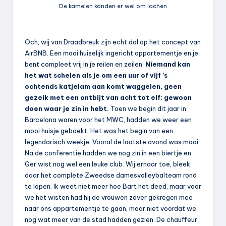
De kamelen konden er wel om lachen
Och, wij van Draadbreuk zijn echt dol op het concept van
AirBNB. Een mooi huiselijk ingericht appartementje en je
bent compleet vrij in je reilen en zeilen.
Niemand kan
het wat schelen als je om een uur of vijf ’s
ochtends katjelam aan komt waggelen, geen
gezeik met een ontbijt van acht tot elf: gewoon
doen waar je zin in hebt.
Toen we begin dit jaar in
Barcelona waren voor het MWC, hadden we weer een
mooi huisje geboekt. Het was het begin van een
legendarisch weekje. Vooral de laatste avond was mooi.
Na de conferentie hadden we nog zin in een biertje en
Ger wist nog wel een leuke club. Wij ernaar toe, bleek
daar het complete Zweedse damesvolleybalteam rond
te lopen. Ik weet niet meer hoe Bart het deed, maar voor
we het wisten had hij de vrouwen zover gekregen mee
naar ons appartementje te gaan, maar niet voordat we
nog wat meer van de stad hadden gezien. De chauffeur