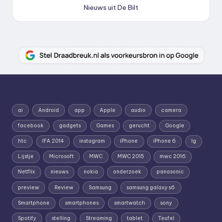
Nieuws uit De Bilt
ai
Android
app
Apple
audio
camera
facebook
gadgets
Games
gerucht
Google
htc
IFA 2014
instagram
iPhone
iPhone 6
lg
Lijstje
Microsoft
MWC
MWC 2015
mwc 2016
Netflix
nieuws
nokia
onderzoek
panasonic
preview
Review
Samsung
samsung galaxy s6
Smartphone
smartphones
smartwatch
sony
Spotify
stelling
Streaming
tablet
Teufel