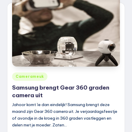
k
.
n
l
Geplaatst
Camerameuk
in
Samsung brengt Gear 360 graden
camera uit
Jahoor komt 'ie dan eindelijk! Samsung brengt deze
maand zijn Gear 360 camera uit. Je verjaardagsfeestje
of avondje in de kroeg in 360 graden vastleggen en
delen met je moeder. Zaten…