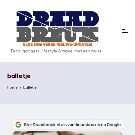
Ga
naar
de
inhoud
D
Tech, gadgets, lifestyle & travel met een twist
r
a
balletje
a
Home
balletje
d
b
r
e
u