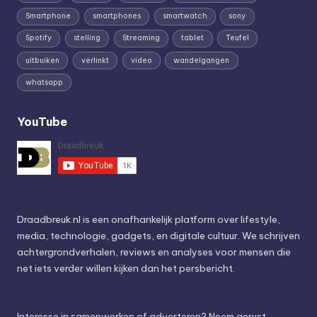
Smartphone
smartphones
smartwatch
sony
Spotify
stelling
Streaming
tablet
Teufel
uitbuiken
verlinkt
video
wandelgangen
whatsapp
YouTube
Draadbreuk.nl is een onafhankelijk platform over lifestyle,
media, technologie, gadgets, en digitale cultuur. We schrijven
achtergrondverhalen, reviews en analyses voor mensen die
net iets verder willen kijken dan het persbericht.
Interesse in samenwerken of adverteren? Neem gerust