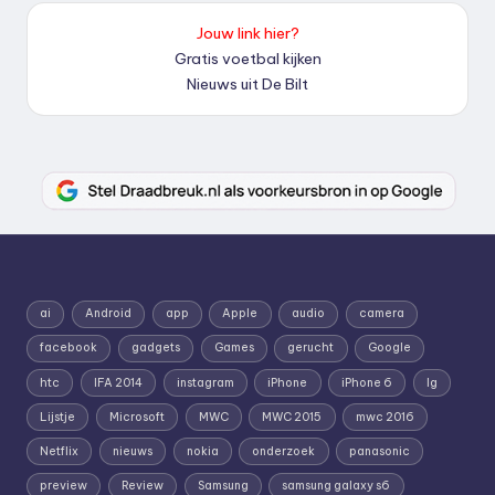
Jouw link hier?
Gratis voetbal kijken
Nieuws uit De Bilt
ai
Android
app
Apple
audio
camera
facebook
gadgets
Games
gerucht
Google
htc
IFA 2014
instagram
iPhone
iPhone 6
lg
Lijstje
Microsoft
MWC
MWC 2015
mwc 2016
Netflix
nieuws
nokia
onderzoek
panasonic
preview
Review
Samsung
samsung galaxy s6