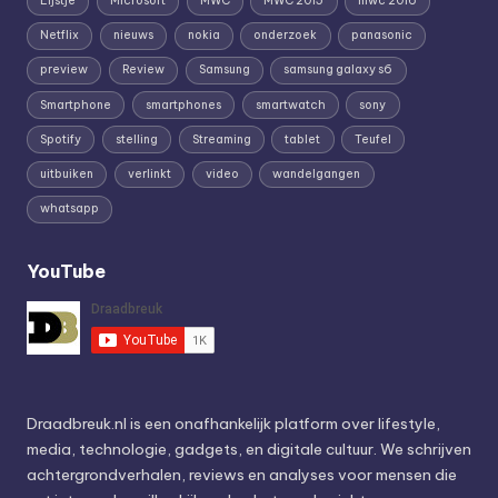
Lijstje
Microsoft
MWC
MWC 2015
mwc 2016
Netflix
nieuws
nokia
onderzoek
panasonic
preview
Review
Samsung
samsung galaxy s6
Smartphone
smartphones
smartwatch
sony
Spotify
stelling
Streaming
tablet
Teufel
uitbuiken
verlinkt
video
wandelgangen
whatsapp
YouTube
Draadbreuk.nl is een onafhankelijk platform over lifestyle,
media, technologie, gadgets, en digitale cultuur. We schrijven
achtergrondverhalen, reviews en analyses voor mensen die