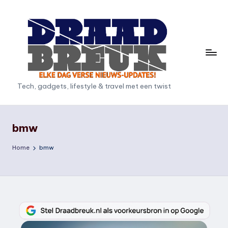
Ga
naar
de
inhoud
D
Tech, gadgets, lifestyle & travel met een twist
r
a
bmw
a
Home
bmw
d
b
r
e
u