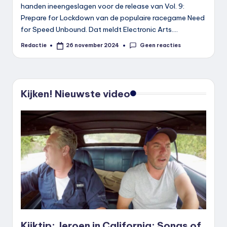
handen ineengeslagen voor de release van Vol. 9:
Prepare for Lockdown van de populaire racegame Need
for Speed Unbound. Dat meldt Electronic Arts.…
Geen reacties
Redactie
26 november 2024
Geplaatst
door
Kijken! Nieuwste video
Kijktip: Jeroen in California: Songs of