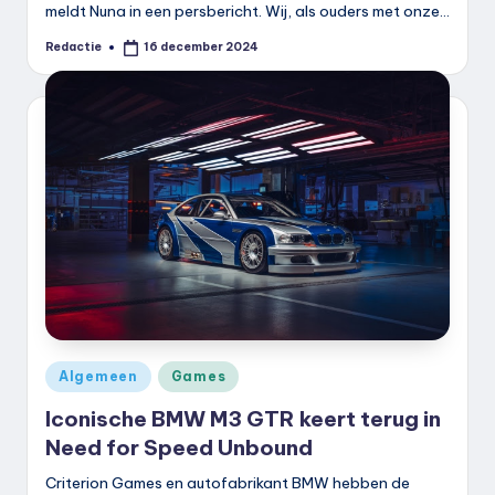
meldt Nuna in een persbericht. Wij, als ouders met onze…
Redactie
16 december 2024
Geplaatst
door
Geplaatst
Algemeen
Games
in
Iconische BMW M3 GTR keert terug in
Need for Speed Unbound
Criterion Games en autofabrikant BMW hebben de