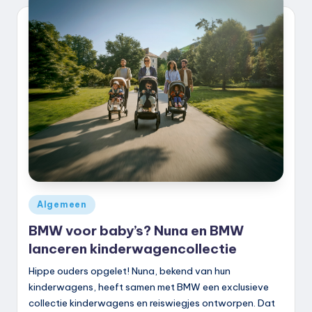
k
.
n
l
Geplaatst
Algemeen
in
BMW voor baby’s? Nuna en BMW
lanceren kinderwagencollectie
Hippe ouders opgelet! Nuna, bekend van hun
kinderwagens, heeft samen met BMW een exclusieve
collectie kinderwagens en reiswiegjes ontworpen. Dat