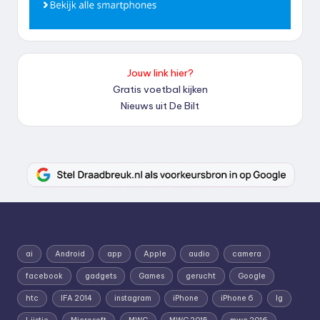
Jouw link hier?
Gratis voetbal kijken
Nieuws uit De Bilt
ai
Android
app
Apple
audio
camera
facebook
gadgets
Games
gerucht
Google
htc
IFA 2014
instagram
iPhone
iPhone 6
lg