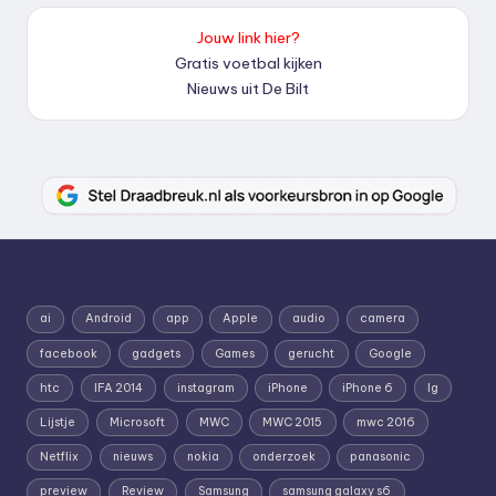
Jouw link hier?
Gratis voetbal kijken
Nieuws uit De Bilt
ai
Android
app
Apple
audio
camera
facebook
gadgets
Games
gerucht
Google
htc
IFA 2014
instagram
iPhone
iPhone 6
lg
Lijstje
Microsoft
MWC
MWC 2015
mwc 2016
Netflix
nieuws
nokia
onderzoek
panasonic
preview
Review
Samsung
samsung galaxy s6