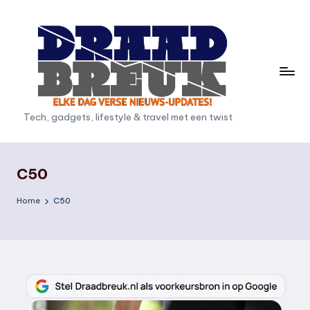
Ga
naar
de
inhoud
D
Tech, gadgets, lifestyle & travel met een twist
r
a
C50
a
Home
C50
d
b
r
e
u