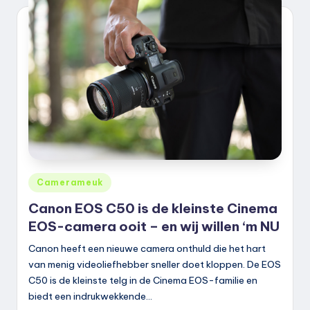
k
.
n
l
Geplaatst
Camerameuk
in
Canon EOS C50 is de kleinste Cinema
EOS-camera ooit – en wij willen ‘m NU
Canon heeft een nieuwe camera onthuld die het hart
van menig videoliefhebber sneller doet kloppen. De EOS
C50 is de kleinste telg in de Cinema EOS-familie en
biedt een indrukwekkende…