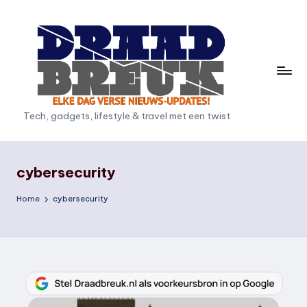
Ga
naar
de
inhoud
D
Tech, gadgets, lifestyle & travel met een twist
r
a
cybersecurity
a
Home
cybersecurity
d
b
r
e
u