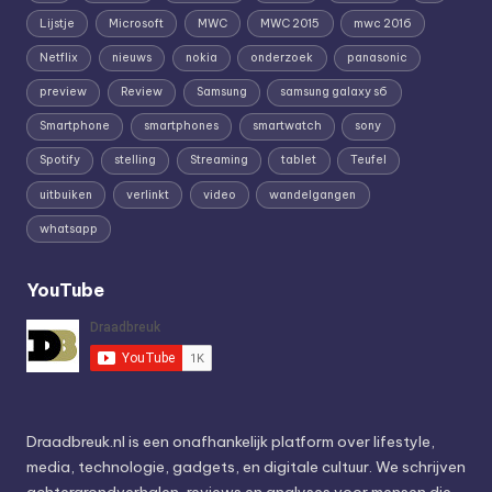
Lijstje
Microsoft
MWC
MWC 2015
mwc 2016
Netflix
nieuws
nokia
onderzoek
panasonic
preview
Review
Samsung
samsung galaxy s6
Smartphone
smartphones
smartwatch
sony
Spotify
stelling
Streaming
tablet
Teufel
uitbuiken
verlinkt
video
wandelgangen
whatsapp
YouTube
Draadbreuk.nl is een onafhankelijk platform over lifestyle,
media, technologie, gadgets, en digitale cultuur. We schrijven