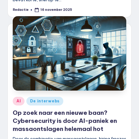
Redactie
16 november 2025
Geplaatst
door
Geplaatst
AI
De interwebs
in
Op zoek naar een nieuwe baan?
Cybersecurity is door AI-paniek en
massaontslagen helemaal hot
Door de combinatie van massaontslagen, hiring freezes