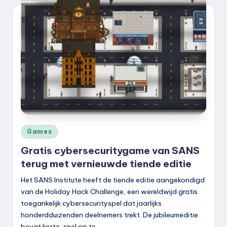
k
.
n
l
Geplaatst
Games
in
Gratis cybersecuritygame van SANS
terug met vernieuwde tiende editie
Het SANS Institute heeft de tiende editie aangekondigd
van de Holiday Hack Challenge, een wereldwijd gratis
toegankelijk cybersecurityspel dat jaarlijks
honderdduizenden deelnemers trekt. De jubileumeditie
bevat korte, snel op te…