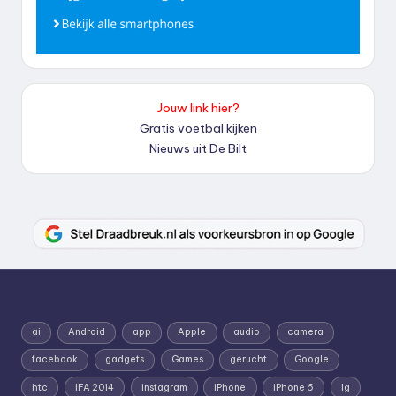
Jouw link hier?
Gratis voetbal kijken
Nieuws uit De Bilt
ai
Android
app
Apple
audio
camera
facebook
gadgets
Games
gerucht
Google
htc
IFA 2014
instagram
iPhone
iPhone 6
lg