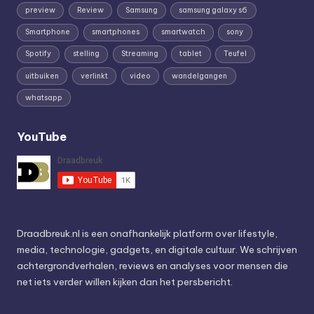
preview
Review
Samsung
samsung galaxy s6
Smartphone
smartphones
smartwatch
sony
Spotify
stelling
Streaming
tablet
Teufel
uitbuiken
verlinkt
video
wandelgangen
whatsapp
YouTube
Draadbreuk.nl is een onafhankelijk platform over lifestyle,
media, technologie, gadgets, en digitale cultuur. We schrijven
achtergrondverhalen, reviews en analyses voor mensen die
net iets verder willen kijken dan het persbericht.