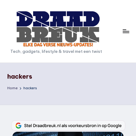
Ga
naar
de
inhoud
D
Tech, gadgets, lifestyle & travel met een twist
r
a
hackers
a
Home
hackers
d
b
r
e
u