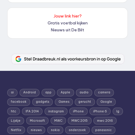
Jouw link hier?
Gratis voetbal kijken
Nieuws uit De Bilt
ai
Android
app
Apple
audio
camera
facebook
gadgets
Games
gerucht
Google
htc
IFA 2014
instagram
iPhone
iPhone 6
lg
Lijstje
Microsoft
MWC
MWC 2015
mwc 2016
Netflix
nieuws
nokia
onderzoek
panasonic