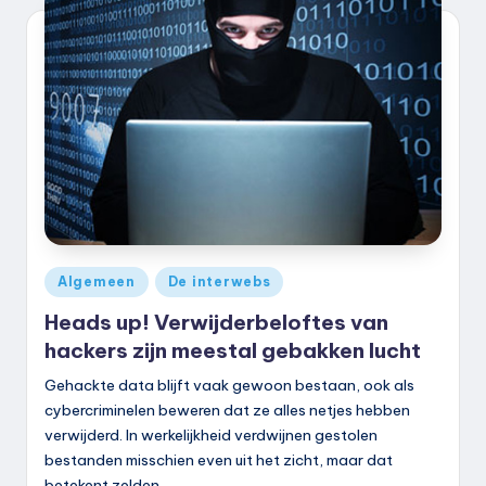
k
.
n
l
Geplaatst
Algemeen
De interwebs
in
Heads up! Verwijderbeloftes van
hackers zijn meestal gebakken lucht
Gehackte data blijft vaak gewoon bestaan, ook als
cybercriminelen beweren dat ze alles netjes hebben
verwijderd. In werkelijkheid verdwijnen gestolen
bestanden misschien even uit het zicht, maar dat
betekent zelden…