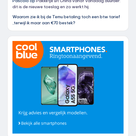
Pascolo
op
Pakketje uit China vanaf vandaag duurder:
dit is de nieuwe toeslag en zo werkt hij
Waarom zie ik bij de Temu betaling toch een btw tarief
,terwijl ik maar aan €70 bestek?