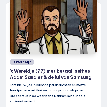
k
.
n
l
Geplaatst
't Wereldje
in
’t Wereldje (77) met betaal-selfies,
Adam Sandler & de lul van Samsung
Rare nieuwtjes, hilarische persberichten en maffe
feestjes: er komt flink wat over je heen als je met
Draadbreuk in de weer bent. Daarom is het nooit
verkeerd om in ‘t…