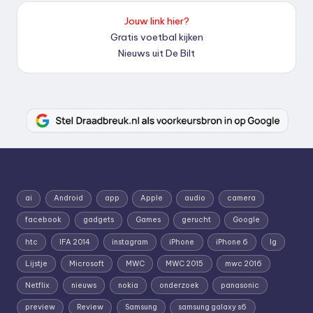
Jouw link hier?
Gratis voetbal kijken
Nieuws uit De Bilt
ai
Android
app
Apple
audio
camera
facebook
gadgets
Games
gerucht
Google
htc
IFA 2014
instagram
iPhone
iPhone 6
lg
Lijstje
Microsoft
MWC
MWC 2015
mwc 2016
Netflix
nieuws
nokia
onderzoek
panasonic
preview
Review
Samsung
samsung galaxy s6