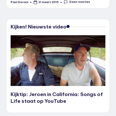
Geen reacties
Paul Gersen
21 maart 2015
Geplaatst
door
Kijken! Nieuwste video
Kijktip: Jeroen in California: Songs of
Life staat op YouTube