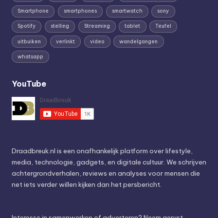
Smartphone
smartphones
smartwatch
sony
Spotify
stelling
Streaming
tablet
Teufel
uitbuiken
verlinkt
video
wandelgangen
whatsapp
YouTube
Draadbreuk.nl is een onafhankelijk platform over lifestyle,
media, technologie, gadgets, en digitale cultuur. We schrijven
achtergrondverhalen, reviews en analyses voor mensen die
net iets verder willen kijken dan het persbericht.
Interesse in samenwerken of adverteren? Neem gerust