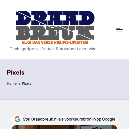
Ga
naar
de
inhoud
D
Tech, gadgets, lifestyle & travel met een twist
r
a
Pixels
a
Home
Pixels
d
b
r
e
u