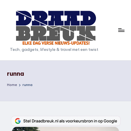
Ga
naar
de
inhoud
D
Tech, gadgets, lifestyle & travel met een twist
r
a
runna
a
Home
runna
d
b
r
e
u