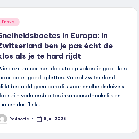
Geplaatst
Travel
n
Snelheidsboetes in Europa: in
Zwitserland ben je pas écht de
klos als je te hard rijdt
Wie deze zomer met de auto op vakantie gaat, kan
maar beter goed opletten. Vooral Zwitserland
blijkt bepaald geen paradijs voor snelheidsduivels:
daar zijn verkeersboetes inkomensafhankelijk en
kunnen dus flink…
8 juli 2025
Redactie
eplaatst
oor