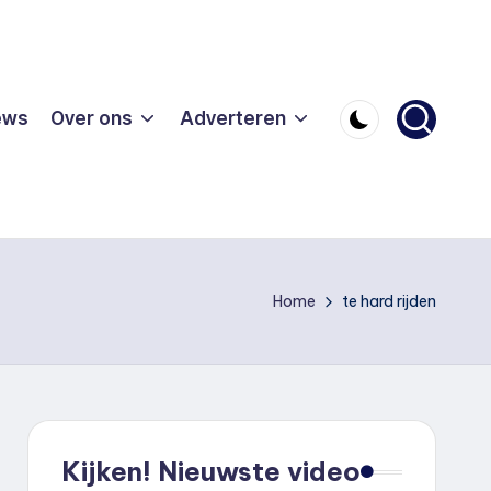
ews
Over ons
Adverteren
Home
te hard rijden
Kijken! Nieuwste video