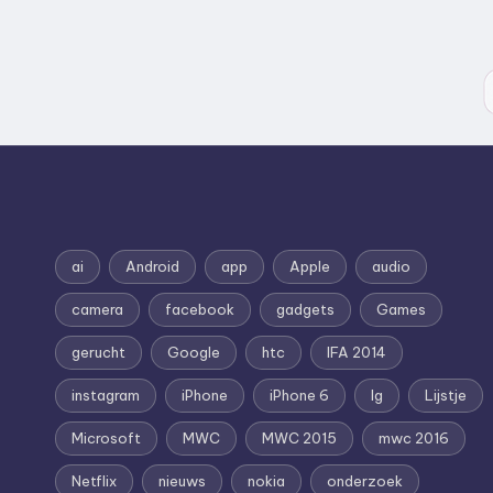
ai
Android
app
Apple
audio
camera
facebook
gadgets
Games
gerucht
Google
htc
IFA 2014
instagram
iPhone
iPhone 6
lg
Lijstje
Microsoft
MWC
MWC 2015
mwc 2016
Netflix
nieuws
nokia
onderzoek