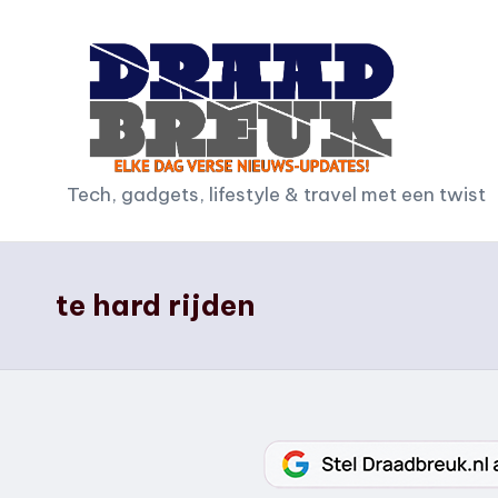
Ga
naar
de
inhoud
D
Tech, gadgets, lifestyle & travel met een twist
r
a
te hard rijden
a
d
b
r