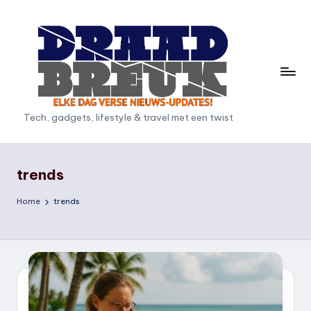
Ga
naar
de
inhoud
D
Tech, gadgets, lifestyle & travel met een twist
r
a
trends
a
Home
trends
d
b
r
e
u