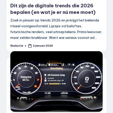
in
Dit zijn de digitale trends die 2026
bepalen (en wat je er nú mee moet)
Zoek in januari op trends 2026 en je krijgt het bekende
ritueel voorgeschoteld. Lijstjes vol beloftes,
futuristische renders, veel uitroeptekens. Prima leesvoer,
maar zelden bruikbaar. Want wie serieus vooruit wil…
Redactie
2 januari 2026
Geplaatst
door