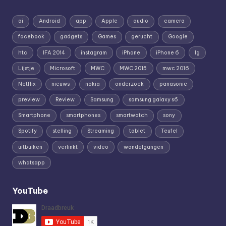
ai
Android
app
Apple
audio
camera
facebook
gadgets
Games
gerucht
Google
htc
IFA 2014
instagram
iPhone
iPhone 6
lg
Lijstje
Microsoft
MWC
MWC 2015
mwc 2016
Netflix
nieuws
nokia
onderzoek
panasonic
preview
Review
Samsung
samsung galaxy s6
Smartphone
smartphones
smartwatch
sony
Spotify
stelling
Streaming
tablet
Teufel
uitbuiken
verlinkt
video
wandelgangen
whatsapp
YouTube