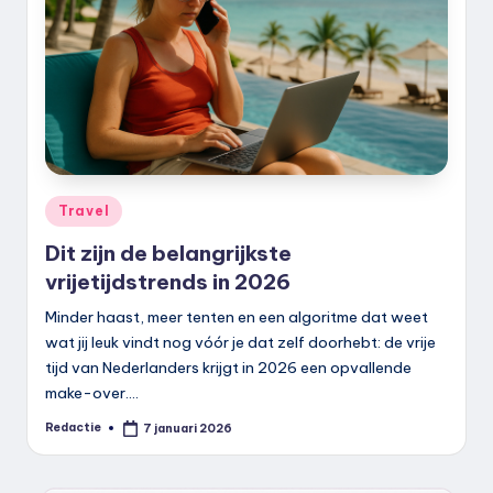
k
.
n
l
Geplaatst
Travel
in
Dit zijn de belangrijkste
vrijetijdstrends in 2026
Minder haast, meer tenten en een algoritme dat weet
wat jij leuk vindt nog vóór je dat zelf doorhebt: de vrije
tijd van Nederlanders krijgt in 2026 een opvallende
make-over.…
Redactie
7 januari 2026
Geplaatst
door