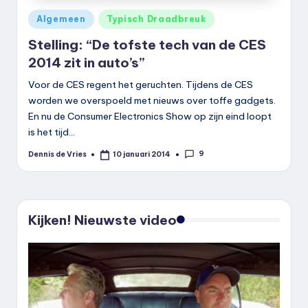
Geplaatst
Algemeen
Typisch Draadbreuk
in
Stelling: “De tofste tech van de CES
2014 zit in auto’s”
Voor de CES regent het geruchten. Tijdens de CES
worden we overspoeld met nieuws over toffe gadgets.
En nu de Consumer Electronics Show op zijn eind loopt
is het tijd…
9
Dennis de Vries
10 januari 2014
Geplaatst
door
Kijken! Nieuwste video