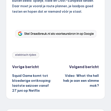
Buiten beeld: Spanje, Italië en Oost-Europese landen.
Daar moet je vooral je route plannen, je laadpas goed
testen en hopen dat er niemand vóór je staat.
Tags:
elektrisch rijden
Bericht
Vorige bericht
Volgend bericht
Squid Game komt tot
Video: What the hell
navigatie
bloederige ontknoping:
heb je aan een slimme
laatste seizoen vanaf
mok?
27 juni op Netflix