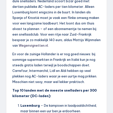
dure snelladers. Nederland scoort bizar goed met
dertien publieke AC-laders per tien kilometer. Alleen
Luxemburg komt enigszins in de buurt. In landen als
Spanje of Kroatië moet je vaak een flinke omweg maken
voor een langzame laadbeurt. Het loont dus om thuis
alvast te plannen – of een abonnementje te nemen bij
een snellaadclub. Voor een ritje naar Zuid-Frankrijk
bespaar je zo makkelijk 140 euro, aldus Mattijs Wijnmalen
van
Wegenvignetten.nl
.
En voor de zuinige Hollander is er nog goed nieuws: bij
sommige supermarkten in Frankrijk en Italië kun je nog
steeds gratis laden terwijl je boodschappen doet.
Carrefour, Intermarché, Lidl en Aldi hebben op veel
plekken nog AC-laders waar je een uurtje mag prikken.
Misschien niet sexy, maar wel lekker praktisch.
Top 10 landen met de meeste snelladers per 300
kilometer (DC-laden):
Luxemburg
– De kampioen in laadpaaldichtheid,
maar binnen een uur ben je erdoorheen.