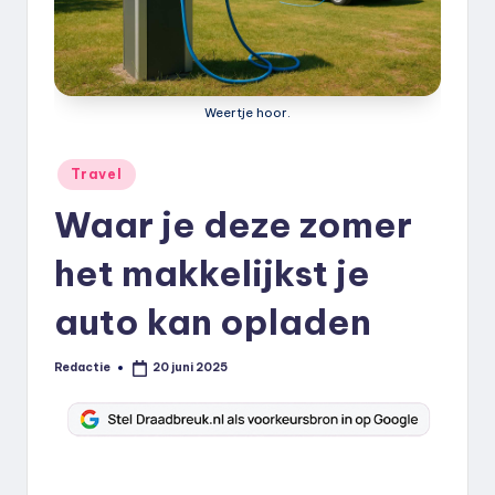
k
.
n
Weertje hoor.
l
Geplaatst
Travel
in
Waar je deze zomer
het makkelijkst je
auto kan opladen
Redactie
20 juni 2025
Geplaatst
door