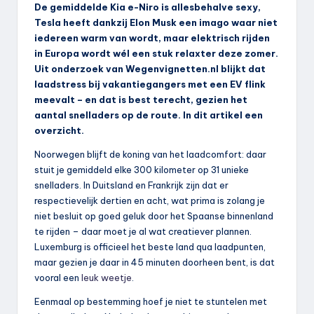
De gemiddelde Kia e-Niro is allesbehalve sexy,
Tesla heeft dankzij Elon Musk een imago waar niet
iedereen warm van wordt, maar elektrisch rijden
in Europa wordt wél een stuk relaxter deze zomer.
Uit onderzoek van Wegenvignetten.nl blijkt dat
laadstress bij vakantiegangers met een EV flink
meevalt – en dat is best terecht, gezien het
aantal snelladers op de route. In dit artikel een
overzicht.
Noorwegen blijft de koning van het laadcomfort: daar
stuit je gemiddeld elke 300 kilometer op 31 unieke
snelladers. In Duitsland en Frankrijk zijn dat er
respectievelijk dertien en acht, wat prima is zolang je
niet besluit op goed geluk door het Spaanse binnenland
te rijden – daar moet je al wat creatiever plannen.
Luxemburg is officieel het beste land qua laadpunten,
maar gezien je daar in 45 minuten doorheen bent, is dat
vooral een
leuk weetje
.
Eenmaal op bestemming hoef je niet te stuntelen met