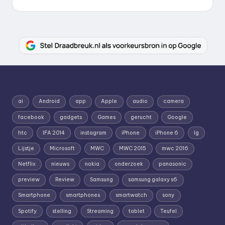
ai
Android
app
Apple
audio
camera
facebook
gadgets
Games
gerucht
Google
htc
IFA 2014
instagram
iPhone
iPhone 6
lg
Lijstje
Microsoft
MWC
MWC 2015
mwc 2016
Netflix
nieuws
nokia
onderzoek
panasonic
preview
Review
Samsung
samsung galaxy s6
Smartphone
smartphones
smartwatch
sony
Spotify
stelling
Streaming
tablet
Teufel