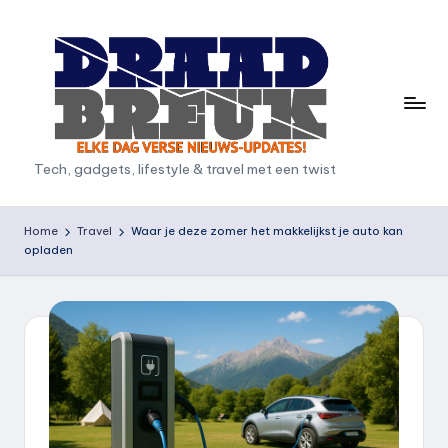
Ga
naar
de
inhoud
D
Tech, gadgets, lifestyle & travel met een twist
r
a
Home
Travel
Waar je deze zomer het makkelijkst je auto kan
opladen
a
d
b
r
e
u