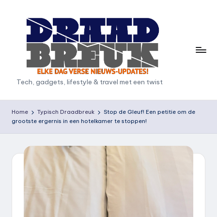
Ga
naar
de
inhoud
D
Tech, gadgets, lifestyle & travel met een twist
r
a
Home
Typisch Draadbreuk
Stop de Gleuf! Een petitie om de
grootste ergernis in een hotelkamer te stoppen!
a
d
b
r
e
u