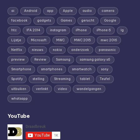
ai
Android
app
Apple
audio
camera
facebook
gadgets
Games
gerucht
Google
htc
IFA 2014
instagram
iPhone
iPhone 6
lg
Lijstje
Microsoft
MWC
MWC 2015
mwc 2016
Netflix
nieuws
nokia
onderzoek
panasonic
preview
Review
Samsung
samsung galaxy s6
Smartphone
smartphones
smartwatch
sony
Spotify
stelling
Streaming
tablet
Teufel
uitbuiken
verlinkt
video
wandelgangen
whatsapp
YouTube