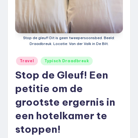
k
.
n
l
Stop de gleuf! Dit is geen tweepersoonsbed. Beeld:
Draadbreuk. Locatie: Van der Valk in De Bilt.
Geplaatst
Travel
Typisch Draadbreuk
in
Stop de Gleuf! Een
petitie om de
grootste ergernis in
een hotelkamer te
stoppen!