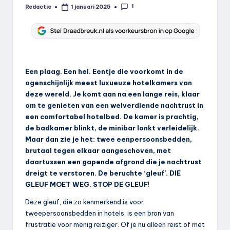
1
Redactie
1 januari 2025
Geplaatst
door
Een plaag. Een hel. Eentje die voorkomt in de
ogenschijnlijk meest luxueuze hotelkamers van
deze wereld. Je komt aan na een lange reis, klaar
om te genieten van een welverdiende nachtrust in
een comfortabel hotelbed. De kamer is prachtig,
de badkamer blinkt, de minibar lonkt verleidelijk.
Maar dan zie je het: twee eenpersoonsbedden,
brutaal tegen elkaar aangeschoven, met
daartussen een gapende afgrond die je nachtrust
dreigt te verstoren. De beruchte ‘gleuf’. DIE
GLEUF MOET WEG. STOP DE GLEUF
!
Deze gleuf, die zo kenmerkend is voor
tweepersoonsbedden in hotels, is een bron van
frustratie voor menig reiziger. Of je nu alleen reist of met