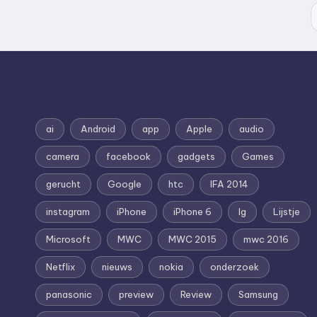
ai
Android
app
Apple
audio
camera
facebook
gadgets
Games
gerucht
Google
htc
IFA 2014
instagram
iPhone
iPhone 6
lg
Lijstje
Microsoft
MWC
MWC 2015
mwc 2016
Netflix
nieuws
nokia
onderzoek
panasonic
preview
Review
Samsung