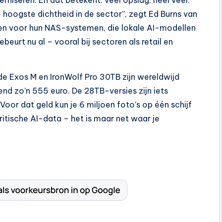
rniseren. En dat betekent: veel opslag, heel veel.
 hoogste dichtheid in de sector”, zegt Ed Burns van
n voor hun NAS-systemen, die lokale AI-modellen
eurt nu al – vooral bij sectoren als retail en
de Exos M en IronWolf Pro 30TB zijn wereldwijd
nd zo’n 555 euro. De 28TB-versies zijn iets
oor dat geld kun je 6 miljoen foto’s op één schijf
itische AI-data – het is maar net waar je