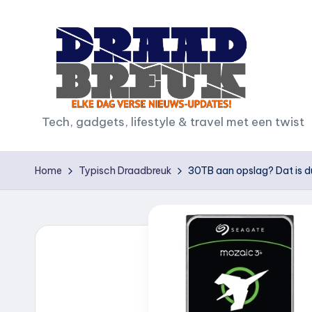
Ga
naar
de
inhoud
D
Tech, gadgets, lifestyle & travel met een twist
r
Home
Typisch Draadbreuk
30TB aan opslag? Dat is du
a
a
d
b
r