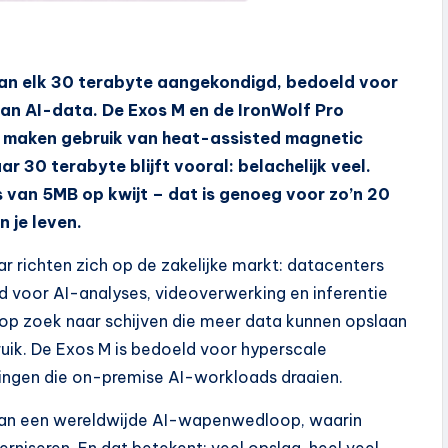
van elk 30 terabyte aangekondigd, bedoeld voor
an AI-data. De Exos M en de IronWolf Pro
 maken gebruik van heat-assisted magnetic
 30 terabyte blijft vooral: belachelijk veel.
s van 5MB op kwijt – dat is genoeg voor zo’n 20
n je leven.
aar richten zich op de zakelijke markt: datacenters
d voor AI-analyses, videoverwerking en inferentie
 op zoek naar schijven die meer data kunnen opslaan
uik. De Exos M is bedoeld voor hyperscale
ingen die on-premise AI-workloads draaien.
 van een wereldwijde AI-wapenwedloop, waarin