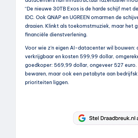
datacenters hun infrastructuur razendsnel mode
“De nieuwe 30TB Exos is de harde schijf met de
IDC. Ook QNAP en UGREEN omarmen de schijve
draaien. Klinkt als toekomstmuziek, maar het geb
financiële dienstverlening.
Voor wie z’n eigen AI-datacenter wil bouwen: 
verkrijgbaar en kosten 599,99 dollar, omgereke
goedkoper: 569,99 dollar, ongeveer 527 euro. V
bewaren, maar ook een petabyte aan bedrijfskr
prioriteiten liggen.