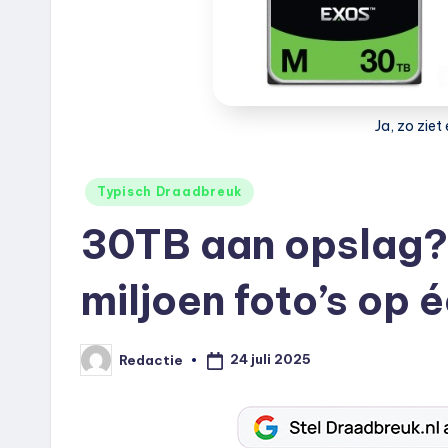
e
u
k
Ja, zo ziet 
.
n
Geplaatst
Typisch Draadbreuk
in
l
30TB aan opslag? 
miljoen foto’s op é
24 juli 2025
Redactie
Geplaatst
door