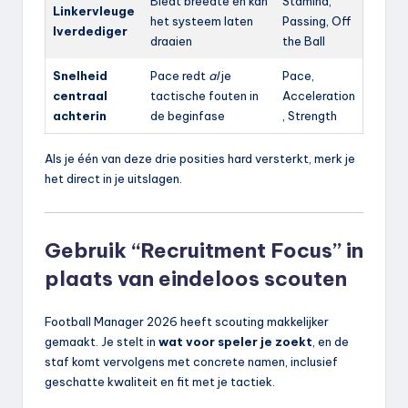
Biedt breedte én kan
Stamina,
Linkervleuge
het systeem laten
Passing, Off
lverdediger
draaien
the Ball
Snelheid
Pace redt
al
je
Pace,
centraal
tactische fouten in
Acceleration
achterin
de beginfase
, Strength
Als je één van deze drie posities hard versterkt, merk je
het direct in je uitslagen.
Gebruik “Recruitment Focus” in
plaats van eindeloos scouten
Football Manager 2026 heeft scouting makkelijker
gemaakt. Je stelt in
wat voor speler je zoekt
, en de
staf komt vervolgens met concrete namen, inclusief
geschatte kwaliteit en fit met je tactiek.