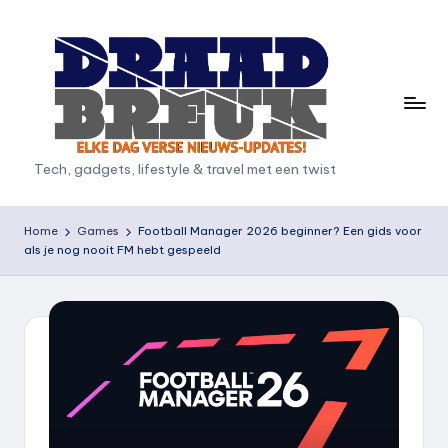
Ga
naar
de
inhoud
D
Tech, gadgets, lifestyle & travel met een twist
r
a
Home
Games
Football Manager 2026 beginner? Een gids voor
als je nog nooit FM hebt gespeeld
a
d
b
r
e
u