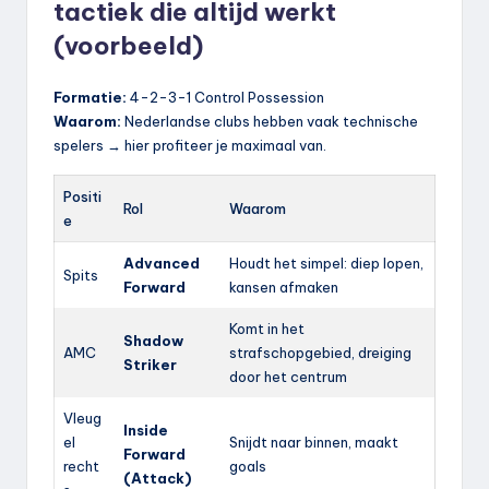
tactiek die altijd werkt
(voorbeeld)
Formatie:
4-2-3-1 Control Possession
Waarom:
Nederlandse clubs hebben vaak technische
spelers → hier profiteer je maximaal van.
Positi
Rol
Waarom
e
Advanced
Houdt het simpel: diep lopen,
Spits
Forward
kansen afmaken
Komt in het
Shadow
AMC
strafschopgebied, dreiging
Striker
door het centrum
Vleug
Inside
el
Snijdt naar binnen, maakt
Forward
recht
goals
(Attack)