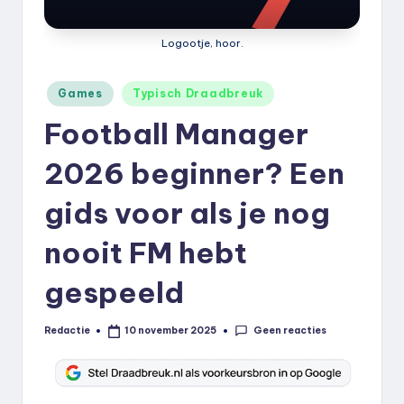
k
.
Logootje, hoor.
n
Geplaatst
Games
Typisch Draadbreuk
l
in
Football Manager
2026 beginner? Een
gids voor als je nog
nooit FM hebt
gespeeld
Geen reacties
Redactie
10 november 2025
Geplaatst
door