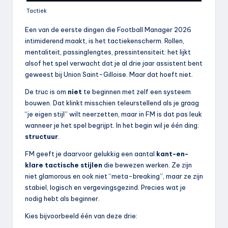
Tactiek
Een van de eerste dingen die Football Manager 2026
intimiderend maakt, is het tactiekenscherm. Rollen,
mentaliteit, passinglengtes, pressintensiteit: het lijkt
alsof het spel verwacht dat je al drie jaar assistent bent
geweest bij Union Saint-Gilloise. Maar dat hoeft niet.
De truc is om
niet
te beginnen met zelf een systeem
bouwen. Dat klinkt misschien teleurstellend als je graag
“je eigen stijl” wilt neerzetten, maar in FM is dat pas leuk
wanneer je het spel begrijpt. In het begin wil je één ding:
structuur
.
FM geeft je daarvoor gelukkig een aantal
kant-en-
klare tactische stijlen
die bewezen werken. Ze zijn
niet glamorous en ook niet “meta-breaking”, maar ze zijn
stabiel, logisch en vergevingsgezind. Precies wat je
nodig hebt als beginner.
Kies bijvoorbeeld één van deze drie: