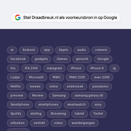
ai
Android
app
Apple
audio
camera
facebook
gadgets
Games
gerucht
Google
htc
IFA 2014
instagram
iPhone
iPhone 6
lg
Lijstje
Microsoft
MWC
MWC 2015
mwc 2016
Netflix
nieuws
nokia
onderzoek
panasonic
preview
Review
Samsung
samsung galaxy s6
Smartphone
smartphones
smartwatch
sony
Spotify
stelling
Streaming
tablet
Teufel
uitbuiken
verlinkt
video
wandelgangen