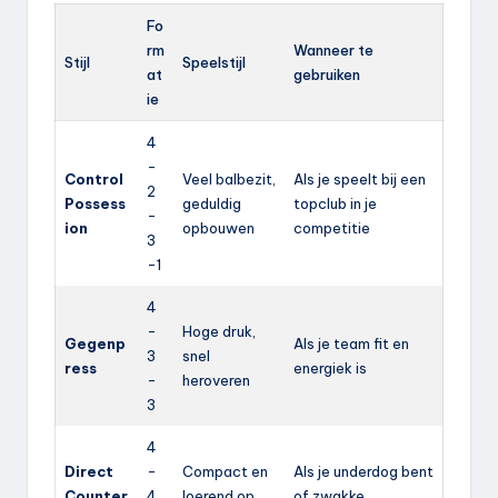
Fo
rm
Wanneer te
Stijl
Speelstijl
at
gebruiken
ie
4
-
Control
Veel balbezit,
Als je speelt bij een
2
Possess
geduldig
topclub in je
-
ion
opbouwen
competitie
3
-1
4
-
Hoge druk,
Gegenp
Als je team fit en
3
snel
ress
energiek is
-
heroveren
3
4
Direct
-
Compact en
Als je underdog bent
Counter
4
loerend op
of zwakke