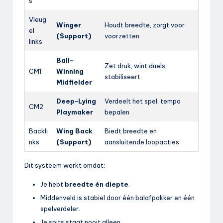
s
Vleug
Winger
Houdt breedte, zorgt voor
el
(Support)
voorzetten
links
Ball-
Zet druk, wint duels,
CM1
Winning
stabiliseert
Midfielder
Deep-Lying
Verdeelt het spel, tempo
CM2
Playmaker
bepalen
Backli
Wing Back
Biedt breedte en
nks
(Support)
aansluitende loopacties
Dit systeem werkt omdat:
Je hebt
breedte én diepte
.
Middenveld is stabiel door één balafpakker en één
spelverdeler.
Je spits staat nooit alleen.