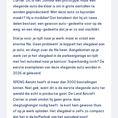
Carrier. Dit is niet zomaar een prototype, maar een
vliegende auto die klaar is om in grote aantallen te
worden geproduceerd. Wat deze auto zo bijzonder
maakt? Hij is modulair! Dat betekent dat hij uit twee
delen bestaat: een gewoon auto-gedeelte voor op de
weg, en een vlieg-gedeelte dat je er zo aan vastklikt.
Stel je voor: je rijdt naar je werk, maar er staat een
enorme file. Geen probleem! Je koppelt het vliegdeel aan
je auto, en vliegt over de file heen. Aangekomen op je
werk zet je het vliegdeel in de parkeergarage en rijdt
met het autodeel naar je kantoor. Superhandig toch? De
eerste exemplaren van deze vliegende auto worden in
2026 al geleverd.
XPENG Aeroht heeft al meer dan 3000 bestellingen
binnen. Niet gek, want dit is de eerste vliegende auto ter
wereld die echt in productie gaat. De Land Aircraft
Carrier is uniek omdat hij geen grote, dure
vliegtuighangar nodig heeft. Je kunt hem gewoon thuis
of op je werk opladen. Het vliegdeel is zelfs zo compact
dat het in de kofferbak van het autodeel past!