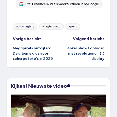
Tags:
autovliegtuig
vliegtuigauto
xpeng
Bericht
Vorige bericht
Volgend bericht
Megapixels ontcijferd:
Anker showt oplader
navigatie
De ultieme gids voor
met revolutionair (!)
scherpe foto’s in 2025
display
Kijken! Nieuwste video