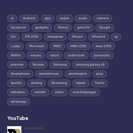
ai
Android
app
Apple
audio
camera
facebook
gadgets
Games
gerucht
Google
htc
IFA 2014
instagram
iPhone
iPhone 6
lg
Lijstje
Microsoft
MWC
MWC 2015
mwc 2016
Netflix
nieuws
nokia
onderzoek
panasonic
preview
Review
Samsung
samsung galaxy s6
Smartphone
smartphones
smartwatch
sony
Spotify
stelling
Streaming
tablet
Teufel
uitbuiken
verlinkt
video
wandelgangen
whatsapp
YouTube