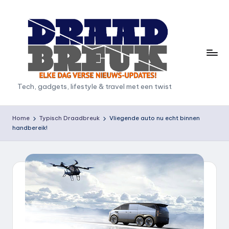
Ga
naar
de
inhoud
D
Tech, gadgets, lifestyle & travel met een twist
r
a
Home
Typisch Draadbreuk
Vliegende auto nu echt binnen
handbereik!
a
d
b
r
e
u