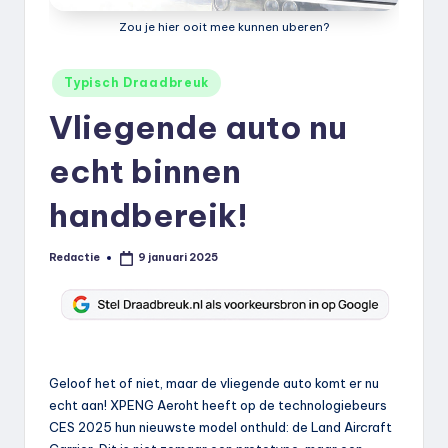
k
Zou je hier ooit mee kunnen uberen?
.
Geplaatst
n
Typisch Draadbreuk
in
l
Vliegende auto nu
echt binnen
handbereik!
Redactie
9 januari 2025
Geplaatst
door
Geloof het of niet, maar de vliegende auto komt er nu
echt aan! XPENG Aeroht heeft op de technologiebeurs
CES 2025 hun nieuwste model onthuld: de Land Aircraft