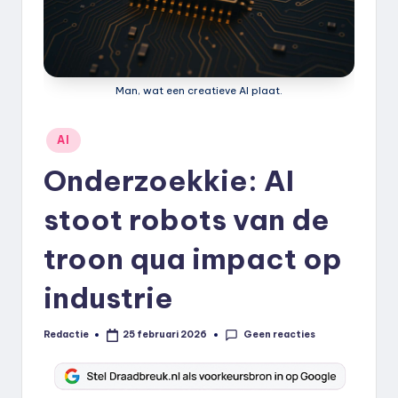
k
.
n
Man, wat een creatieve AI plaat.
l
Geplaatst
AI
in
Onderzoekkie: AI
stoot robots van de
troon qua impact op
industrie
Geen reacties
Redactie
25 februari 2026
Geplaatst
door