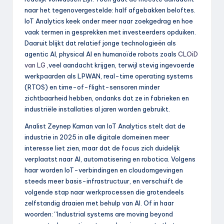
naar het tegenovergestelde: half afgebakken beloftes.
IoT Analytics keek onder meer naar zoekgedrag en hoe
vaak termen in gesprekken met investeerders opduiken.
Daaruit blijkt dat relatief jonge technologieën als
agentic AI, physical AI en humanoïde robots zoals
CLOiD
van LG ,
veel aandacht krijgen, terwijl stevig ingevoerde
werkpaarden als LPWAN, real-time operating systems
(RTOS) en time-of-flight-sensoren minder
zichtbaarheid hebben, ondanks dat ze in fabrieken en
industriële installaties al jaren worden gebruikt.
Analist Zeynep Kaman van IoT Analytics stelt dat de
industrie in 2025 in alle digitale domeinen meer
interesse liet zien, maar dat de focus zich duidelijk
verplaatst naar AI, automatisering en robotica. Volgens
haar worden IoT-verbindingen en cloudomgevingen
steeds meer basis-infrastructuur, en verschuift de
volgende stap naar werkprocessen die grotendeels
zelfstandig draaien met behulp van AI. Of in haar
woorden: “Industrial systems are moving beyond