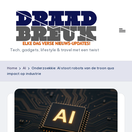
Ga
naar
de
inhoud
D
Tech, gadgets, lifestyle & travel met een twist
r
a
Home
AI
Onderzoekkie: AI stoot robots van de troon qua
impact op industrie
a
d
b
r
e
u