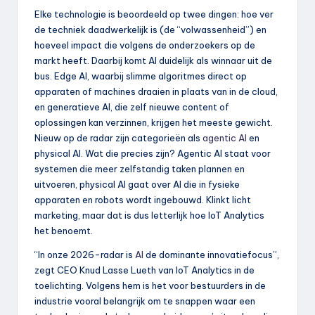
Elke technologie is beoordeeld op twee dingen: hoe ver
de techniek daadwerkelijk is (de “volwassenheid”) en
hoeveel impact die volgens de onderzoekers op de
markt heeft. Daarbij komt AI duidelijk als winnaar uit de
bus. Edge AI, waarbij slimme algoritmes direct op
apparaten of machines draaien in plaats van in de cloud,
en generatieve AI, die zelf nieuwe content of
oplossingen kan verzinnen, krijgen het meeste gewicht.
Nieuw op de radar zijn categorieën als
agentic AI
en
physical AI. Wat die precies zijn? Agentic AI staat voor
systemen die meer zelfstandig taken plannen en
uitvoeren, physical AI gaat over AI die in fysieke
apparaten en robots wordt ingebouwd. Klinkt licht
marketing, maar dat is dus letterlijk hoe IoT Analytics
het benoemt.
“In onze 2026-radar is
AI
de dominante innovatiefocus”,
zegt CEO Knud Lasse Lueth van IoT Analytics in de
toelichting. Volgens hem is het voor bestuurders in de
industrie vooral belangrijk om te snappen waar een