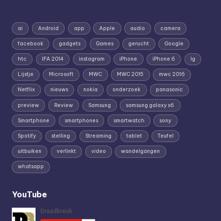
ai
Android
app
Apple
audio
camera
facebook
gadgets
Games
gerucht
Google
htc
IFA 2014
instagram
iPhone
iPhone 6
lg
Lijstje
Microsoft
MWC
MWC 2015
mwc 2016
Netflix
nieuws
nokia
onderzoek
panasonic
preview
Review
Samsung
samsung galaxy s6
Smartphone
smartphones
smartwatch
sony
Spotify
stelling
Streaming
tablet
Teufel
uitbuiken
verlinkt
video
wandelgangen
whatsapp
YouTube