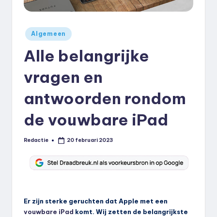
k
.
Geplaatst
Algemeen
n
in
Alle belangrijke
l
vragen en
antwoorden rondom
de vouwbare iPad
Redactie
20 februari 2023
Geplaatst
door
Er zijn sterke geruchten dat Apple met een
vouwbare iPad
komt. Wij zetten de belangrijkste