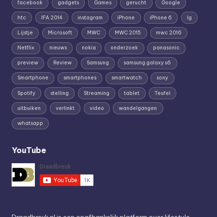
facebook
gadgets
Games
gerucht
Google
htc
IFA 2014
instagram
iPhone
iPhone 6
lg
Lijstje
Microsoft
MWC
MWC 2015
mwc 2016
Netflix
nieuws
nokia
onderzoek
panasonic
preview
Review
Samsung
samsung galaxy s6
Smartphone
smartphones
smartwatch
sony
Spotify
stelling
Streaming
tablet
Teufel
uitbuiken
verlinkt
video
wandelgangen
whatsapp
YouTube