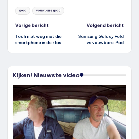
Tags:
ipad
vouwbare ipad
Bericht
Vorige bericht
Volgend bericht
Toch niet weg met die
Samsung Galaxy Fold
navigatie
smartphone in de klas
vs vouwbare iPad
Kijken! Nieuwste video