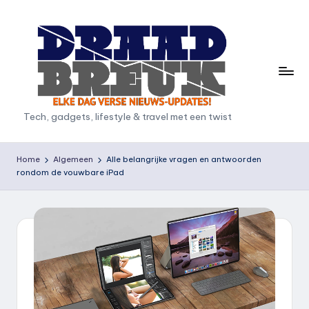
Ga
naar
de
inhoud
D
Tech, gadgets, lifestyle & travel met een twist
r
a
Home
Algemeen
Alle belangrijke vragen en antwoorden
rondom de vouwbare iPad
a
d
b
r
e
u