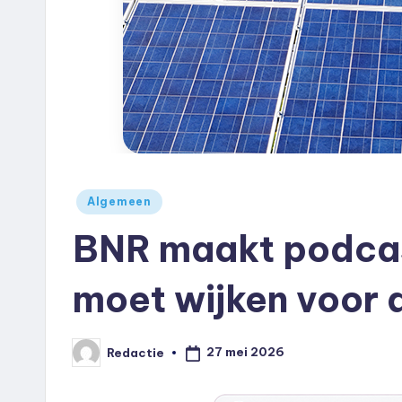
e
u
k
.
n
Geplaatst
l
Algemeen
in
BNR maakt podcas
moet wijken voor d
27 mei 2026
Redactie
Geplaatst
door