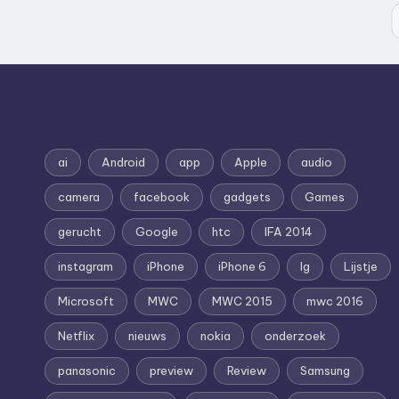
ai
Android
app
Apple
audio
camera
facebook
gadgets
Games
gerucht
Google
htc
IFA 2014
instagram
iPhone
iPhone 6
lg
Lijstje
Microsoft
MWC
MWC 2015
mwc 2016
Netflix
nieuws
nokia
onderzoek
panasonic
preview
Review
Samsung