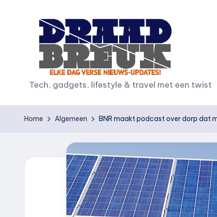
Ga
naar
de
inhoud
D
Tech, gadgets, lifestyle & travel met een twist
r
Home
Algemeen
BNR maakt podcast over dorp dat moe
a
a
d
b
r