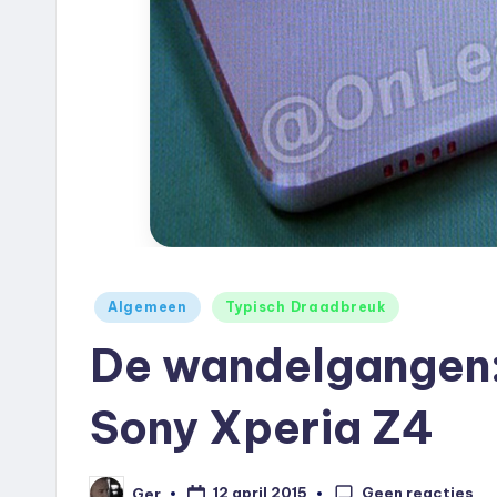
e
u
k
.
n
l
Geplaatst
Algemeen
Typisch Draadbreuk
in
De wandelgangen:
Sony Xperia Z4
Geen reacties
12 april 2015
Ger