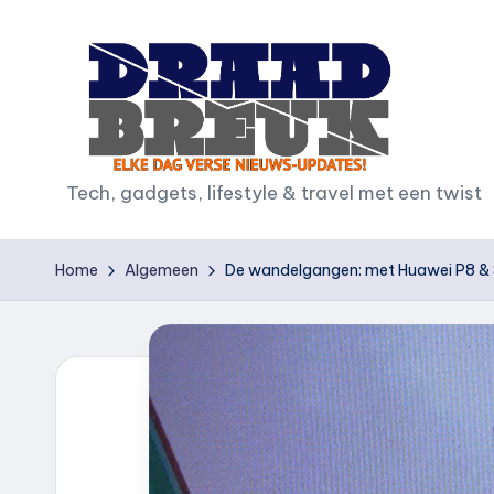
Ga
naar
de
inhoud
D
Tech, gadgets, lifestyle & travel met een twist
r
Home
Algemeen
De wandelgangen: met Huawei P8 & 
a
a
d
b
r