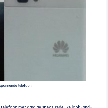
n spannende telefoon.
telefoon met aardige specs, redelijke look-and-