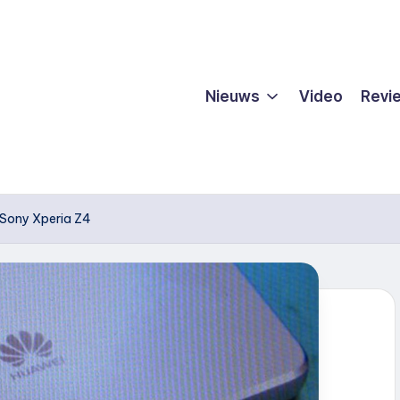
Nieuws
Video
Revi
Sony Xperia Z4