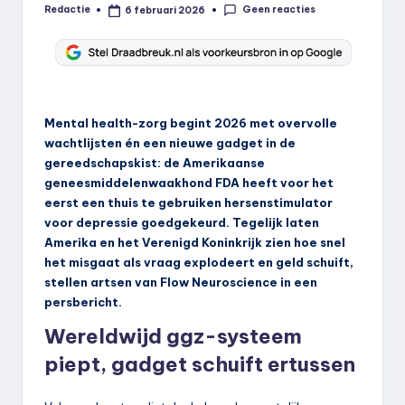
Geen reacties
Redactie
6 februari 2026
Geplaatst
door
Mental health-zorg begint 2026 met overvolle
wachtlijsten én een nieuwe gadget in de
gereedschapskist: de Amerikaanse
geneesmiddelenwaakhond FDA heeft voor het
eerst een thuis te gebruiken hersenstimulator
voor depressie goedgekeurd. Tegelijk laten
Amerika en het Verenigd Koninkrijk zien hoe snel
het misgaat als vraag explodeert en geld schuift,
stellen artsen van Flow Neuroscience in een
persbericht.
Wereldwijd ggz-systeem
piept, gadget schuift ertussen