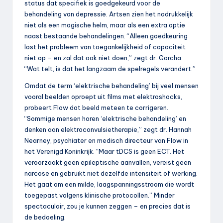
status dat specifiek is goedgekeurd voor de
behandeling van depressie. Artsen zien het nadrukkelijk
niet als een magische helm, maar als een extra optie
naast bestaande behandelingen. “Alleen goedkeuring
lost het probleem van toegankelijkheid of capaciteit
niet op – en zal dat ook niet doen,” zegt dr. Garcha.
“Wat telt, is dat het langzaam de spelregels verandert.”
Omdat de term ‘elektrische behandeling’ bij veel mensen
vooral beelden oproept uit films met elektroshocks,
probeert Flow dat beeld meteen te corrigeren.
“Sommige mensen horen ‘elektrische behandeling’ en
denken aan elektroconvulsietherapie,” zegt dr. Hannah
Nearney, psychiater en medisch directeur van Flow in
het Verenigd Koninkrijk. “Maar tDCS is geen ECT. Het
veroorzaakt geen epileptische aanvallen, vereist geen
narcose en gebruikt niet dezelfde intensiteit of werking.
Het gaat om een milde, laagspanningsstroom die wordt
toegepast volgens klinische protocollen.” Minder
spectaculair, zou je kunnen zeggen – en precies dat is
de bedoeling.