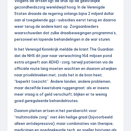
Volgens de artsen ligt de druk op de geestelijke
gezondheidszorg wereldwijd hoog. In de Verenigde
Staten draaide de regering onlangs bijna 2 miljard dollar
aan al toegekende ggz-subsidies eerst terug en daarna
weer terug de andere kant op. Zorgaanbieders
waarschuwden dat zulke draaibewegingen programma’s,
personeel en lopende behandelingen in de war sturen.
In het Verenigd Koninkrijk meldde de krant The Guardian
dat de NHS dit jaar naar verwachting 164 miljoen pond
extra uitgeeft aan ADHD-zorg, terwijl patiënten via de
officiële route lang moeten wachten en daarom uitwijken
naar privéklinieken met, zoals het in de bron heet,
“beperkt toezicht”. Andere landen, andere problemen,
maar dezelfde kwetsbare ruggengraat: als er ineens
meer vraag is of geld verschuift, blijken er te weinig
goed gereguleerde behandelroutes.
Daarom pleiten artsen in het persbericht voor
“multimodale zorg”: niet één heilige graal (bijvoorbeeld
alleen antidepressiva), maar combinaties van therapie,
medicijnen en goedgekeurde tech, en sneller bijsturen als