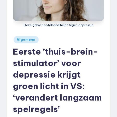
k
.
n
Deze gekke hoofdband helpt tegen depressie
l
Geplaatst
Algemeen
in
Eerste ’thuis-brein-
stimulator’ voor
depressie krijgt
groen licht in VS:
‘verandert langzaam
spelregels’