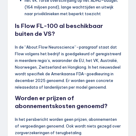
het VK: forse overschrijding op het ADHD-budget
(164 miljoen pond), lange wachttijden en uitwijk
naar privéklinieken met beperkt toezicht
Is Flow FL-100 al beschikbaar
buiten de VS?
In de “About Flow Neuroscience”-paragraaf staat dat
Flow volgens het bedrijf is goedgekeurd of geregistreerd
in meerdere regio’s, waaronder de EU, het VK, Australië,
Noorwegen, Zwitserland en Hongkong. In het nieuwsdeel
wordt specifiek de Amerikaanse FDA-goedkeuring in
december 2025 genoemd. Er worden geen concrete
releasedata of landenlijsten per model genoemd.
Worden er prijzen of
abonnementskosten genoemd?
In het persbericht worden geen prijzen, abonnementen
of vergoedingen genoemd. Ook wordt niets gezegd over
zorgverzekeringen of terugbetaling.