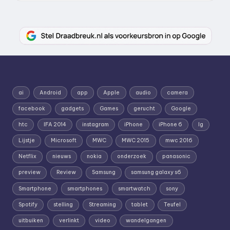
ai
Android
app
Apple
audio
camera
facebook
gadgets
Games
gerucht
Google
htc
IFA 2014
instagram
iPhone
iPhone 6
lg
Lijstje
Microsoft
MWC
MWC 2015
mwc 2016
Netflix
nieuws
nokia
onderzoek
panasonic
preview
Review
Samsung
samsung galaxy s6
Smartphone
smartphones
smartwatch
sony
Spotify
stelling
Streaming
tablet
Teufel
uitbuiken
verlinkt
video
wandelgangen