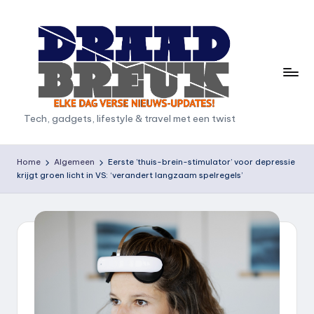
Ga
naar
de
inhoud
D
Tech, gadgets, lifestyle & travel met een twist
r
a
Home
Algemeen
Eerste ’thuis-brein-stimulator’ voor depressie
krijgt groen licht in VS: ‘verandert langzaam spelregels’
a
d
b
r
e
u