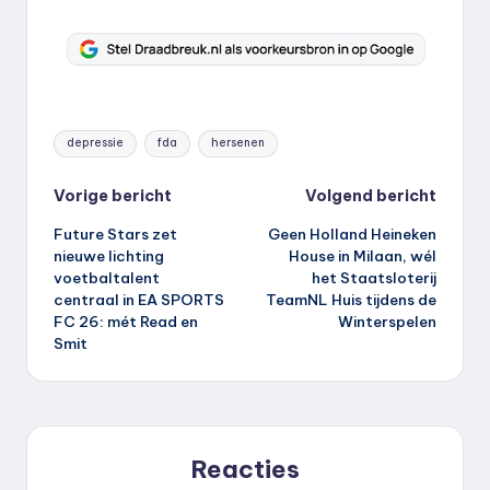
Tags:
depressie
fda
hersenen
Bericht
Vorige bericht
Volgend bericht
Future Stars zet
Geen Holland Heineken
navigatie
nieuwe lichting
House in Milaan, wél
voetbaltalent
het Staatsloterij
centraal in EA SPORTS
TeamNL Huis tijdens de
FC 26: mét Read en
Winterspelen
Smit
Reacties