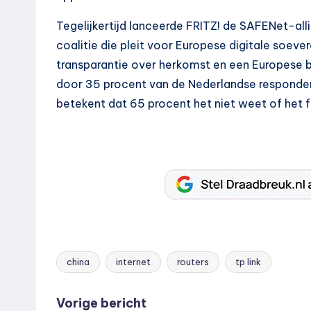
Tegelijkertijd lanceerde FRITZ! de SAFENet-a
coalitie die pleit voor Europese digitale soeve
transparantie over herkomst en een Europese be
door 35 procent van de Nederlandse responde
betekent dat 65 procent het niet weet of het f
china
internet
routers
tp link
Tags:
Bericht
Vorige bericht