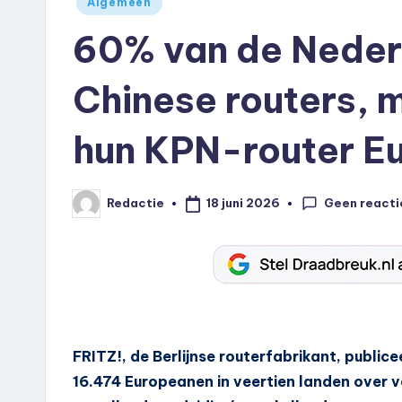
Algemeen
in
60% van de Neder
Chinese routers, 
hun KPN-router Eu
Geen reacti
18 juni 2026
Redactie
Geplaatst
door
FRITZ!, de Berlijnse routerfabrikant, publ
16.474 Europeanen in veertien landen over v