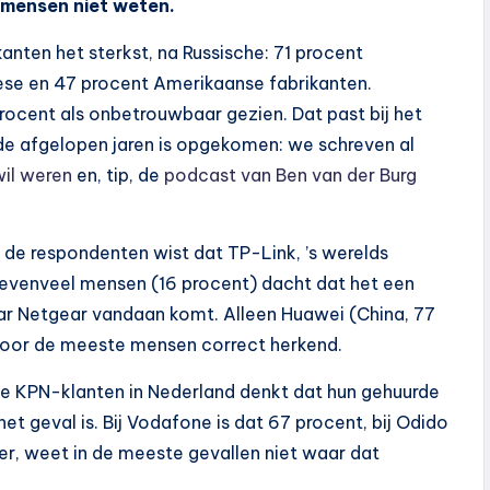
 mensen niet weten.
nten het sterkst, na Russische: 71 procent
se en 47 procent Amerikaanse fabrikanten.
rocent als onbetrouwbaar gezien. Dat past bij het
 de afgelopen jaren is opgekomen: we schreven al
wil weren
en, tip, de
podcast van Ben van der Burg
n de respondenten wist dat TP-Link, ’s werelds
na evenveel mensen (16 procent) dacht dat het een
aar Netgear vandaan komt. Alleen Huawei (China, 77
 door de meeste mensen correct herkend.
de KPN-klanten in Nederland denkt dat hun gehuurde
et geval is. Bij Vodafone is dat 67 procent, bij Odido
der, weet in de meeste gevallen niet waar dat