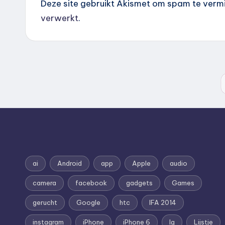
Deze site gebruikt Akismet om spam te verm
verwerkt
.
ai
Android
app
Apple
audio
camera
facebook
gadgets
Games
gerucht
Google
htc
IFA 2014
instagram
iPhone
iPhone 6
lg
Lijstje