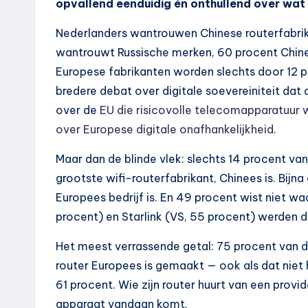
opvallend eenduidig én onthullend over wat
Nederlanders wantrouwen Chinese routerfabrika
wantrouwt Russische merken, 60 procent Chine
Europese fabrikanten worden slechts door 12 p
bredere debat over digitale soevereiniteit dat
over de
EU die risicovolle telecomapparatuur 
over Europese digitale onafhankelijkheid
.
Maar dan de blinde vlek: slechts 14 procent va
grootste wifi-routerfabrikant, Chinees is. Bij
Europees bedrijf is. En 49 procent wist niet w
procent) en Starlink (VS, 55 procent) werden
Het meest verrassende getal: 75 procent van 
router Europees is gemaakt — ook als dat niet h
61 procent. Wie zijn router huurt van een provi
apparaat vandaan komt.