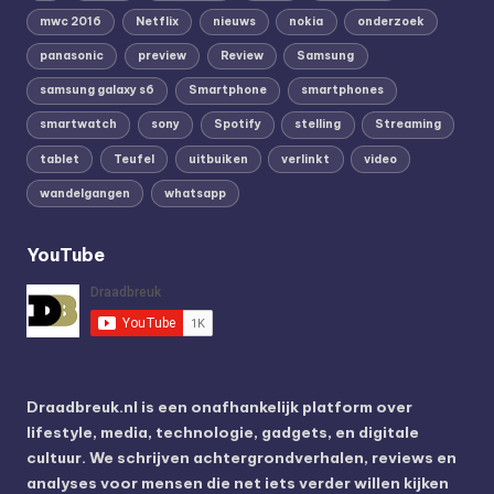
mwc 2016
Netflix
nieuws
nokia
onderzoek
panasonic
preview
Review
Samsung
samsung galaxy s6
Smartphone
smartphones
smartwatch
sony
Spotify
stelling
Streaming
tablet
Teufel
uitbuiken
verlinkt
video
wandelgangen
whatsapp
YouTube
Draadbreuk.nl is een onafhankelijk platform over
lifestyle, media, technologie, gadgets, en digitale
cultuur. We schrijven achtergrondverhalen, reviews en
analyses voor mensen die net iets verder willen kijken