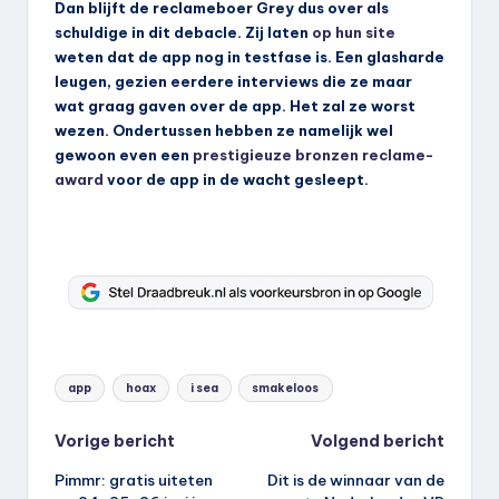
Dan blijft de reclameboer Grey dus over als
schuldige in dit debacle. Zij laten
op hun site
weten dat de app nog in testfase is. Een glasharde
leugen, gezien eerdere interviews die ze maar
wat graag gaven over de app. Het zal ze worst
wezen. Ondertussen hebben ze namelijk wel
gewoon even een
prestigieuze bronzen reclame-
award
voor de app in de wacht gesleept.
Tags:
app
hoax
i sea
smakeloos
Bericht
Vorige bericht
Volgend bericht
Pimmr: gratis uiteten
Dit is de winnaar van de
navigatie