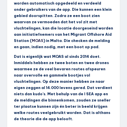
worden automatisch opgedeeld en verdeeld
onder gebruikers van de app. Die kunnen een klein
gebied doorspitten. Zodra ze een boot zien
waarvan ze vermoeden dat het vol zit met
vluchtelingen, kan die locatie doorgeseind worden
aan initiatiefnemers van het Migrant Offshore Aid
Station (
MOAS
) in Malta. Die checken de melding
en gaan, indien nodig, met een boot op pad.
Dat is eigenlijk wat MOAS al sinds 2014 doet.
Inmiddels hebben ze twee boten en twee drones
waarmee ze de veel bevaren routes afspeuren
naar overvolle en gammele bootjes vol
vluchtelingen. Op deze manier hebben ze naar
eigen zeggen al 14.000 levens gered. Dat verdient
niets dan kudo’s. Met behulp van de I SEA app en
de meldingen die binnenkomen, zouden ze sneller
ter plaatse kunnen zijn én beter in beeld krijgen
welke routes veelgebruikt worden. Dat is althans
de theorie die de app belooft.