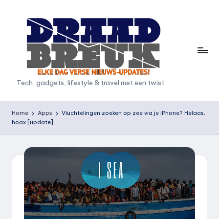
Ga
naar
de
inhoud
D
Tech, gadgets, lifestyle & travel met een twist
r
a
Home
Apps
Vluchtelingen zoeken op zee via je iPhone? Helaas,
hoax [update]
a
d
b
r
e
u