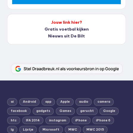
Jouw link hier?
Gratis voetbal kijken
Nieuws uit De Bilt
ai
Android
app
Apple
audio
camera
facebook
gadgets
Games
gerucht
Google
htc
IFA 2014
instagram
iPhone
iPhone 6
lg
Lijstje
Microsoft
MWC
MWC 2015