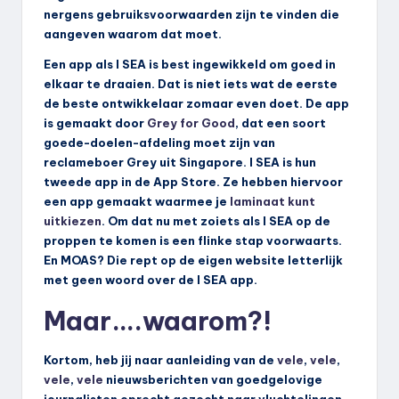
nergens gebruiksvoorwaarden zijn te vinden die
aangeven waarom dat moet.
Een app als I SEA is best ingewikkeld om goed in
elkaar te draaien. Dat is niet iets wat de eerste
de beste ontwikkelaar zomaar even doet. De app
is gemaakt door
Grey for Good
, dat een soort
goede-doelen-afdeling moet zijn van
reclameboer Grey uit Singapore. I SEA is hun
tweede app in de App Store. Ze hebben hiervoor
een app gemaakt waarmee je
laminaat kunt
uitkiezen
. Om dat nu met zoiets als I SEA op de
proppen te komen is een flinke stap voorwaarts.
En MOAS? Die rept op de eigen website letterlijk
met geen woord over de I SEA app.
Maar….waarom?!
Kortom, heb jij naar aanleiding van de
vele
,
vele
,
vele
,
vele
nieuwsberichten van goedgelovige
journalisten oprecht gezocht naar vluchtelingen,