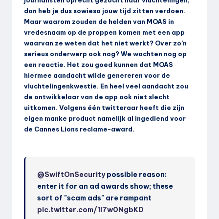
dan heb je dus sowieso jouw tijd zitten verdoen.
Maar waarom zouden de helden van MOAS in
vredesnaam op de proppen komen met een app
waarvan ze weten dat het niet werkt? Over zo’n
serieus onderwerp ook nog? We wachten nog op
een reactie. Het zou goed kunnen dat MOAS
hiermee aandacht wilde genereren voor de
vluchtelingenkwestie. En heel veel aandacht zou
de ontwikkelaar van de app ook niet slecht
uitkomen. Volgens één twitteraar heeft die zijn
eigen manke product namelijk al ingediend voor
de Cannes Lions reclame-award.
@SwiftOnSecurity
possible reason:
enter it for an ad awards show; these
sort of "scam ads" are rampant
pic.twitter.com/1I7w0NgbKD