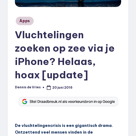
k
.
Geplaatst
Apps
n
in
Vluchtelingen
l
zoeken op zee via je
iPhone? Helaas,
hoax [update]
Dennis de Vries
20 juni 2016
Geplaatst
door
De vluchtelingencrisis is een gigantisch drama.
Ontzettend veel mensen vinden in de