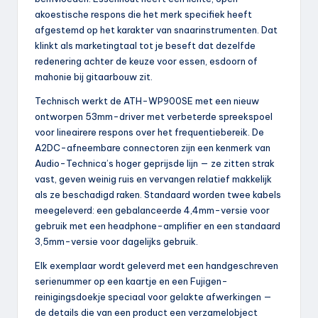
akoestische respons die het merk specifiek heeft
afgestemd op het karakter van snaarinstrumenten. Dat
klinkt als marketingtaal tot je beseft dat dezelfde
redenering achter de keuze voor essen, esdoorn of
mahonie bij gitaarbouw zit.
Technisch werkt de ATH-WP900SE met een nieuw
ontworpen 53mm-driver met verbeterde spreekspoel
voor lineairere respons over het frequentiebereik. De
A2DC-afneembare connectoren zijn een kenmerk van
Audio-Technica’s hoger geprijsde lijn — ze zitten strak
vast, geven weinig ruis en vervangen relatief makkelijk
als ze beschadigd raken. Standaard worden twee kabels
meegeleverd: een gebalanceerde 4,4mm-versie voor
gebruik met een headphone-amplifier en een standaard
3,5mm-versie voor dagelijks gebruik.
Elk exemplaar wordt geleverd met een handgeschreven
serienummer op een kaartje en een Fujigen-
reinigingsdoekje speciaal voor gelakte afwerkingen —
de details die van een product een verzamelobject