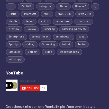
htc
IFA 2014
instagram
iPhone
iPhone 6
lg
Lijstje
Microsoft
MWC
MWC 2015
mwc 2016
Netflix
nieuws
nokia
onderzoek
panasonic
preview
Review
Samsung
samsung galaxy s6
Smartphone
smartphones
smartwatch
sony
Spotify
stelling
Streaming
tablet
Teufel
uitbuiken
verlinkt
video
wandelgangen
whatsapp
YouTube
Draadbreuk.nl is een onafhankelijk platform over lifestyle,