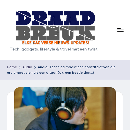
Ga
naar
de
inhoud
D
Tech, gadgets, lifestyle & travel met een twist
r
a
Home
Audio
Audio-Technica maakt een hoofdtelefoon die
eruit moet zien als een gitaar (ok, een beetje dan…)
a
d
b
r
e
u