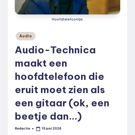
k
.
Hoofdtelefoontje.
n
l
Geplaatst
Audio
in
Audio-Technica
maakt een
hoofdtelefoon die
eruit moet zien als
een gitaar (ok, een
beetje dan…)
Redactie
15 juni 2026
Geplaatst
door