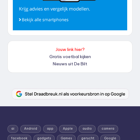
Jouw link hier?
Gratis voetbal kijken
Nieuws uit De Bilt
ai
Android
app
Apple
audio
camera
facebook
gadgets
Games
gerucht
Google