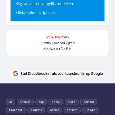
Jouw link hier?
Gratis voetbal kijken
Nieuws uit De Bilt
ai
Android
app
Apple
audio
camera
facebook
gadgets
Games
gerucht
Google