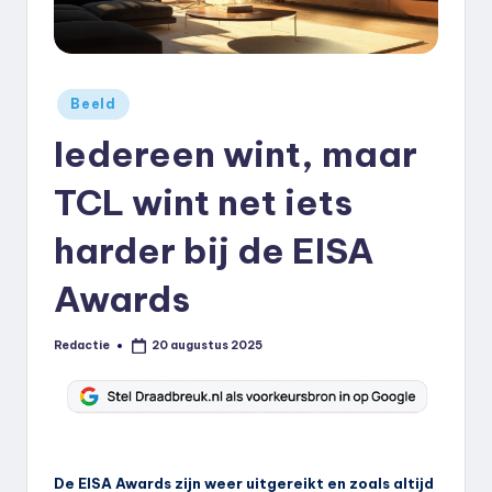
k
.
n
Geplaatst
Beeld
in
l
Iedereen wint, maar
TCL wint net iets
harder bij de EISA
Awards
Redactie
20 augustus 2025
Geplaatst
door
De EISA Awards zijn weer uitgereikt en zoals altijd