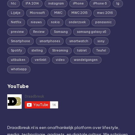
htc
IFA 2014
instagram
iPhone
iPhone 6
lg
Lijstje
Microsoft
MWC
MWC 2015
mwc 2016
Netflix
nieuws
nokia
onderzoek
panasonic
preview
Review
Samsung
samsung galaxy s6
Smartphone
smartphones
smartwatch
sony
Spotify
stelling
Streaming
tablet
Teufel
uitbuiken
verlinkt
video
wandelgangen
whatsapp
YouTube
Draadbreuk.nl is een onafhankelijk platform over lifestyle,
media, technologie, gadgets, en digitale cultuur. We schrijven