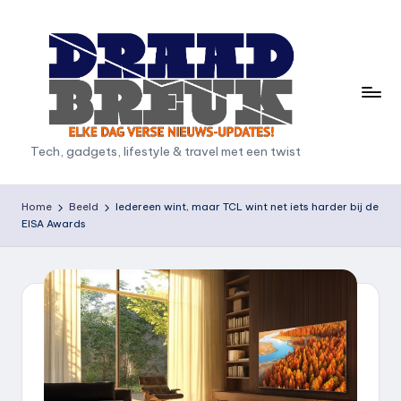
Ga
naar
de
inhoud
D
Tech, gadgets, lifestyle & travel met een twist
r
a
Home
Beeld
Iedereen wint, maar TCL wint net iets harder bij de
EISA Awards
a
d
b
r
e
u