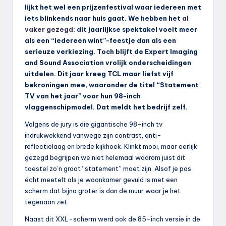
lijkt het wel een prijzenfestival waar iedereen met
iets blinkends naar huis gaat. We hebben het
al
vaker gezegd:
dit jaarlijkse spektakel voelt meer
als een “iedereen wint”-feestje dan als een
serieuze verkiezing. Toch blijft de Expert Imaging
and Sound Association vrolijk onderscheidingen
uitdelen. Dit jaar kreeg TCL maar liefst vijf
bekroningen mee, waaronder de titel “Statement
TV van het jaar” voor hun 98-inch
vlaggenschipmodel. Dat meldt het bedrijf zelf.
Volgens de jury is die gigantische 98-inch tv
indrukwekkend vanwege zijn contrast, anti-
reflectielaag en brede kijkhoek. Klinkt mooi, maar eerlijk
gezegd begrijpen we niet helemaal waarom juist dit
toestel zo’n groot “statement” moet zijn. Alsof je pas
écht meetelt als je woonkamer gevuld is met een
scherm dat bijna groter is dan de muur waar je het
tegenaan zet.
Naast dit XXL-scherm werd ook de 85-inch versie in de