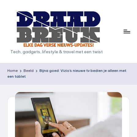
Ga
naar
de
inhoud
D
Tech, gadgets, lifestyle & travel met een twist
r
a
Home
Beeld
Bijna goed: Vizio’s nieuwe tv bedien je alleen met
een tablet
a
d
b
r
e
u