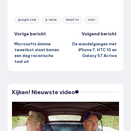
Tags:
google cast
p-serie
smart-tv
vizio
Bericht
Vorige bericht
Volgend bericht
Microsofts slimme
De wandelgangen met
navigatie
tweetbot slaat binnen
iPhone 7, HTC 10 en
een dag racistische
Galaxy S7 Active
taal uit
Kijken! Nieuwste video