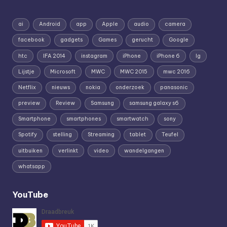
ai
Android
app
Apple
audio
camera
facebook
gadgets
Games
gerucht
Google
htc
IFA 2014
instagram
iPhone
iPhone 6
lg
Lijstje
Microsoft
MWC
MWC 2015
mwc 2016
Netflix
nieuws
nokia
onderzoek
panasonic
preview
Review
Samsung
samsung galaxy s6
Smartphone
smartphones
smartwatch
sony
Spotify
stelling
Streaming
tablet
Teufel
uitbuiken
verlinkt
video
wandelgangen
whatsapp
YouTube