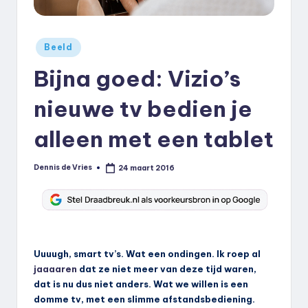
k
.
Geplaatst
Beeld
n
in
Bijna goed: Vizio’s
l
nieuwe tv bedien je
alleen met een tablet
Dennis de Vries
24 maart 2016
Geplaatst
door
Uuuugh, smart tv’s. Wat een ondingen. Ik roep al
jaaaaren
dat ze niet meer van deze tijd waren,
dat is nu dus niet anders. Wat we willen is een
domme tv, met een slimme afstandsbediening.