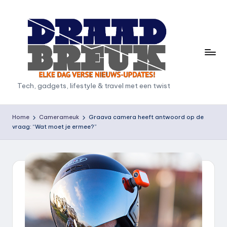
Ga
naar
de
inhoud
D
Tech, gadgets, lifestyle & travel met een twist
r
a
Home
Camerameuk
Graava camera heeft antwoord op de
vraag: “Wat moet je ermee?”
a
d
b
r
e
u