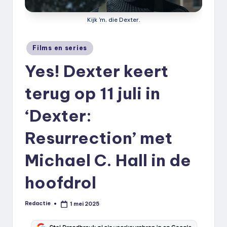
k
Kijk 'm, die Dexter.
.
n
Geplaatst
Films en series
in
l
Yes! Dexter keert
terug op 11 juli in
‘Dexter:
Resurrection’ met
Michael C. Hall in de
hoofdrol
Redactie
1 mei 2025
Geplaatst
door