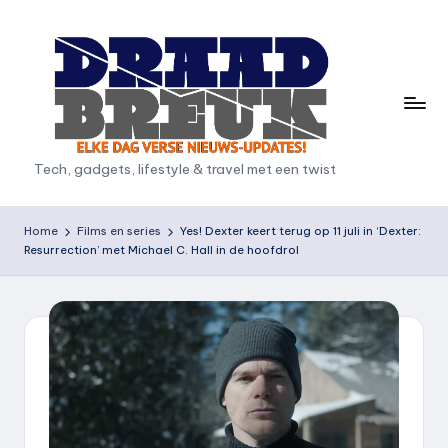
Ga
naar
de
inhoud
D
Tech, gadgets, lifestyle & travel met een twist
r
a
Home
Films en series
Yes! Dexter keert terug op 11 juli in ‘Dexter:
Resurrection’ met Michael C. Hall in de hoofdrol
a
d
b
r
e
u