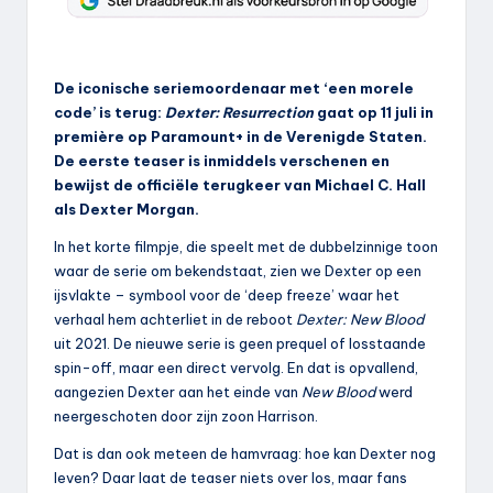
De iconische seriemoordenaar met ‘een morele
code’ is terug:
Dexter: Resurrection
gaat op 11 juli in
première op Paramount+ in de Verenigde Staten.
De eerste teaser is inmiddels verschenen en
bewijst de officiële terugkeer van Michael C. Hall
als Dexter Morgan.
In het korte filmpje, die speelt met de dubbelzinnige toon
waar de serie om bekendstaat, zien we Dexter op een
ijsvlakte – symbool voor de ‘deep freeze’ waar het
verhaal hem achterliet in de reboot
Dexter: New Blood
uit 2021. De nieuwe serie is geen prequel of losstaande
spin-off, maar een direct vervolg. En dat is opvallend,
aangezien Dexter aan het einde van
New Blood
werd
neergeschoten door zijn zoon Harrison.
Dat is dan ook meteen de hamvraag: hoe kan Dexter nog
leven? Daar laat de teaser niets over los, maar fans