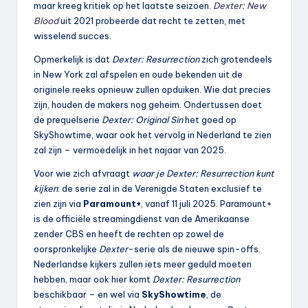
maar kreeg kritiek op het laatste seizoen.
Dexter: New
Blood
uit 2021 probeerde dat recht te zetten, met
wisselend succes.
Opmerkelijk is dat
Dexter: Resurrection
zich grotendeels
in New York zal afspelen en oude bekenden uit de
originele reeks opnieuw zullen opduiken. Wie dat precies
zijn, houden de makers nog geheim. Ondertussen doet
de prequelserie
Dexter: Original Sin
het goed op
SkyShowtime, waar ook het vervolg in Nederland te zien
zal zijn – vermoedelijk in het najaar van 2025.
Voor wie zich afvraagt
waar je Dexter: Resurrection kunt
kijken
: de serie zal in de Verenigde Staten exclusief te
zien zijn via
Paramount+
, vanaf 11 juli 2025. Paramount+
is de officiële streamingdienst van de Amerikaanse
zender CBS en heeft de rechten op zowel de
oorspronkelijke
Dexter
-serie als de nieuwe spin-offs.
Nederlandse kijkers zullen iets meer geduld moeten
hebben, maar ook hier komt
Dexter: Resurrection
beschikbaar – en wel via
SkyShowtime
, de