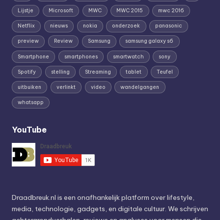
Lijstje
Microsoft
MWC
MWC 2015
mwc 2016
Netflix
nieuws
nokia
onderzoek
panasonic
preview
Review
Samsung
samsung galaxy s6
Smartphone
smartphones
smartwatch
sony
Spotify
stelling
Streaming
tablet
Teufel
uitbuiken
verlinkt
video
wandelgangen
whatsapp
YouTube
Draadbreuk.nl is een onafhankelijk platform over lifestyle,
media, technologie, gadgets, en digitale cultuur. We schrijven