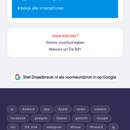
Jouw link hier?
Gratis voetbal kijken
Nieuws uit De Bilt
ai
Android
app
Apple
audio
camera
facebook
gadgets
Games
gerucht
Google
htc
IFA 2014
instagram
iPhone
iPhone 6
lg