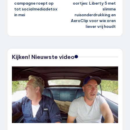
navigatie
campagne roept op
oortjes: Liberty 5 met
tot socialmediadetox
slimme
in mei
ruisonderdrukking en
AeroClip voor wie oren
liever vrij houdt
Kijken! Nieuwste video