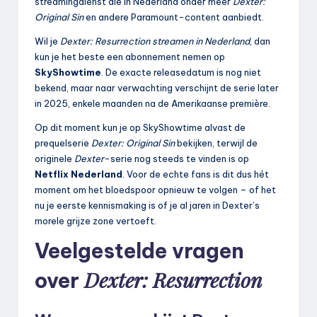
streamingdienst die in Nederland onder meer
Dexter:
Original Sin
en andere Paramount-content aanbiedt.
Wil je
Dexter: Resurrection streamen in Nederland
, dan
kun je het beste een abonnement nemen op
SkyShowtime
. De exacte releasedatum is nog niet
bekend, maar naar verwachting verschijnt de serie later
in 2025, enkele maanden na de Amerikaanse première.
Op dit moment kun je op SkyShowtime alvast de
prequelserie
Dexter: Original Sin
bekijken, terwijl de
originele
Dexter
-serie nog steeds te vinden is op
Netflix Nederland
. Voor de echte fans is dit dus hét
moment om het bloedspoor opnieuw te volgen – of het
nu je eerste kennismaking is of je al jaren in Dexter’s
morele grijze zone vertoeft.
Veelgestelde vragen
Dexter: Resurrection
over