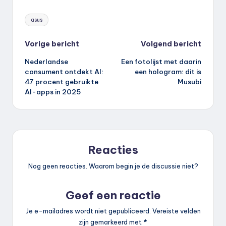
Tags:
asus
Bericht
Vorige bericht
Volgend bericht
Nederlandse
Een fotolijst met daarin
navigatie
consument ontdekt AI:
een hologram: dit is
47 procent gebruikte
Musubi
AI-apps in 2025
Reacties
Nog geen reacties. Waarom begin je de discussie niet?
Geef een reactie
Je e-mailadres wordt niet gepubliceerd.
Vereiste velden
zijn gemarkeerd met
*