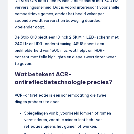
De Strix G16 heeft een 16 inch 2,5K-scherm met 300 Hz
verversingssnelheid. Dat is vooral interessant voor snelle
competitieve games, omdat het beeld vaker per
seconde wordt ververst en beweging daardoor
vloeiender oogt.
De Strix G18 biedt een 18 inch 2,5K Mini LED-scherm met
240 Hz en HDR-ondersteuning. ASUS noemt een
piekhelderheid van 1600 nits, wat helpt om HDR-
content met felle highlights en diepe zwarttinten weer
te geven.
Wat betekent ACR-
antireflectietechnologie precies?
ACR-antireflectie is een schermcoating die twee
dingen probeert te doen:
Spiegelingen van bijvoorbeeld lampen of ramen
verminderen, zodat je minder last hebt van
reflecties tijdens het gamen of werken.