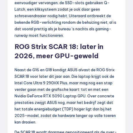
eenvoudiger vervangen; de SSD-slots gebruiken Q-
Latch, een kliksysteem zodat je ook daar geen
schroevendraaier nodig hebt. Uiteraard ontbreekt de
bekende RGB-verlichting rondom de behuizing niet, al is
dat vooral prettig als je bureau ’s nachts als gaming-
runway moet functioneren.
ROG Strix SCAR 18: later in
2026, meer GPU-geweld
Naast de G16 en G18 kondigt ASUS alvast de ROG Strix
SCAR 18 voor later dit jaar aan. Die laptop krijgt ook de
Intel Core Ultra 9 290HX Plus, maar mag nog een stap
verder gaan met de grafische kaart: tot en met een
Nvidia GeForce RTX 5090 Laptop GPU. Over concrete
prestaties zwijgt ASUS nog, maar het bedrijf zegt dat
het totale energie­budget (TDP) hoger ligt dan bij het
2025-model, zodat de hardware langer op volle toeren
kan draaien.
De SCAR 18 wordt daarmee gepositioneerd als de over-