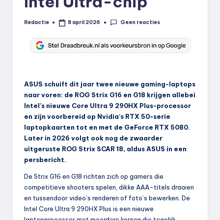
Intel Ultra-chip
Geen reacties
Redactie
8 april 2026
Geplaatst
door
ASUS schuift dit jaar twee nieuwe gaming-laptops
naar voren: de ROG Strix G16 en G18 krijgen allebei
Intel’s nieuwe Core Ultra 9 290HX Plus-processor
en zijn voorbereid op Nvidia’s RTX 50-serie
laptopkaarten tot en met de GeForce RTX 5080.
Later in 2026 volgt ook nog de zwaarder
uitgeruste ROG Strix SCAR 18, aldus ASUS in een
persbericht.
De Strix G16 en G18 richten zich op gamers die
competitieve shooters spelen, dikke AAA-titels draaien
en tussendoor video’s renderen of foto’s bewerken. De
Intel Core Ultra 9 290HX Plus is een nieuwe
laptopprocessor met meerdere kernen die tegelijk