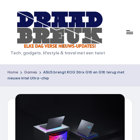
Ga
naar
de
inhoud
D
Tech, gadgets, lifestyle & travel met een twist
r
a
Home
Games
ASUS brengt ROG Strix G16 en G18 terug met
nieuwe Intel Ultra-chip
a
d
b
r
e
u