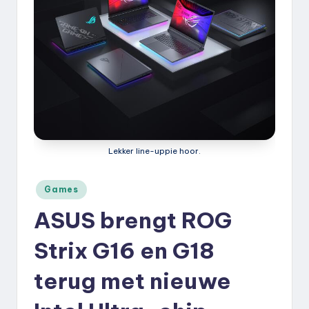
k
.
n
l
Lekker line-uppie hoor.
Geplaatst
Games
in
ASUS brengt ROG
Strix G16 en G18
terug met nieuwe