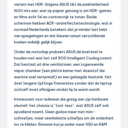
variant met HDR. Volgens ASUS tikt de piekhelderheid
1600 nits aan, wat op papier genoeg is om HDR-games
en films echt fel en contrastrijk te tonen. Beide
schermen hebben ACR-antireflectietechnologie, wat in
normaal Nederlands betekent dat je minder last hebt
van spiegelingen en dat kleuren vanuit verschillende
hoeken redelijk gelijk blijven.
Onder de motorkap probeert ASUS de boel koel te
houden met wat het zelf ROG Intelligent Cooling noemt.
Dat bestaat uit drie ventilatoren, een zogenoemde
vapor chamber (een platte kamer met vloeistof die
warmte snel verspreidt) en een gelaagde heatsink. Het
doel: langere tijd hoge framerates zonder dat de laptop
zichzelf moet afknijpen omdat hij te warm wordt.
Interessant voor iedereen die graag aan zijn hardware
sleutelt: het chassis is “tool-less”, wat ASUS zelf ook
opvallend noemt. Geen gedoe meer met mini-
schroefjes, maar veerbelaste schuifjes om de onderkant
los te klikken. Binnenin kun je onder meer SSD en RAM