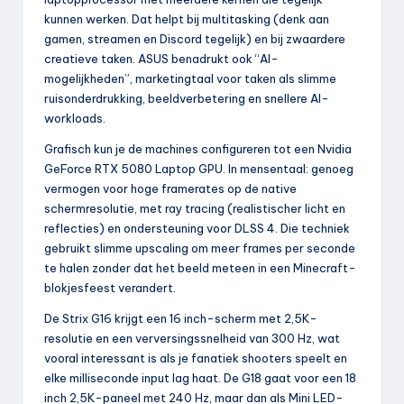
kunnen werken. Dat helpt bij multitasking (denk aan
gamen, streamen en Discord tegelijk) en bij zwaardere
creatieve taken. ASUS benadrukt ook “AI-
mogelijkheden”, marketingtaal voor taken als slimme
ruisonderdrukking, beeldverbetering en snellere AI-
workloads.
Grafisch kun je de machines configureren tot een Nvidia
GeForce RTX 5080 Laptop GPU. In mensentaal: genoeg
vermogen voor hoge framerates op de native
schermresolutie, met ray tracing (realistischer licht en
reflecties) en ondersteuning voor DLSS 4. Die techniek
gebruikt slimme upscaling om meer frames per seconde
te halen zonder dat het beeld meteen in een Minecraft-
blokjesfeest verandert.
De Strix G16 krijgt een 16 inch-scherm met 2,5K-
resolutie en een verversingssnelheid van 300 Hz, wat
vooral interessant is als je fanatiek shooters speelt en
elke milliseconde input lag haat. De G18 gaat voor een 18
inch 2,5K-paneel met 240 Hz, maar dan als Mini LED-