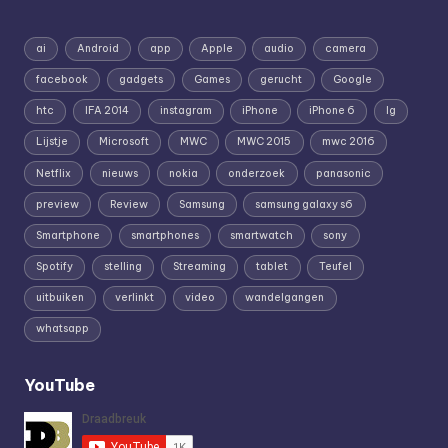
ai
Android
app
Apple
audio
camera
facebook
gadgets
Games
gerucht
Google
htc
IFA 2014
instagram
iPhone
iPhone 6
lg
Lijstje
Microsoft
MWC
MWC 2015
mwc 2016
Netflix
nieuws
nokia
onderzoek
panasonic
preview
Review
Samsung
samsung galaxy s6
Smartphone
smartphones
smartwatch
sony
Spotify
stelling
Streaming
tablet
Teufel
uitbuiken
verlinkt
video
wandelgangen
whatsapp
YouTube