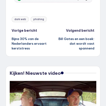
Tags:
dark web
phishing
Bericht
Vorige bericht
Volgend bericht
Bijna 30% van de
Bill Gates en een boek:
navigatie
Nederlanders ervaart
dat wordt vast
kerststress
spannend
Kijken! Nieuwste video