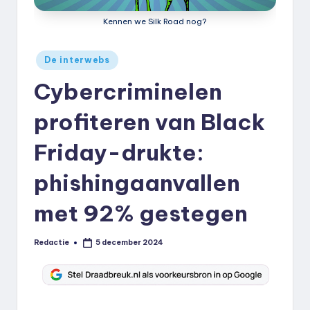
k
Kennen we Silk Road nog?
.
n
Geplaatst
De interwebs
in
l
Cybercriminelen
profiteren van Black
Friday-drukte:
phishingaanvallen
met 92% gestegen
Redactie
5 december 2024
Geplaatst
door