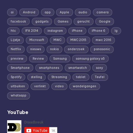
ai
Android
app
Apple
audio
camera
facebook
gadgets
Games
gerucht
Google
htc
IFA 2014
instagram
iPhone
iPhone 6
lg
Lijstje
Microsoft
MWC
MWC 2015
mwc 2016
Netflix
nieuws
nokia
onderzoek
panasonic
preview
Review
Samsung
samsung galaxy s6
Smartphone
smartphones
smartwatch
sony
Spotify
stelling
Streaming
tablet
Teufel
uitbuiken
verlinkt
video
wandelgangen
whatsapp
YouTube