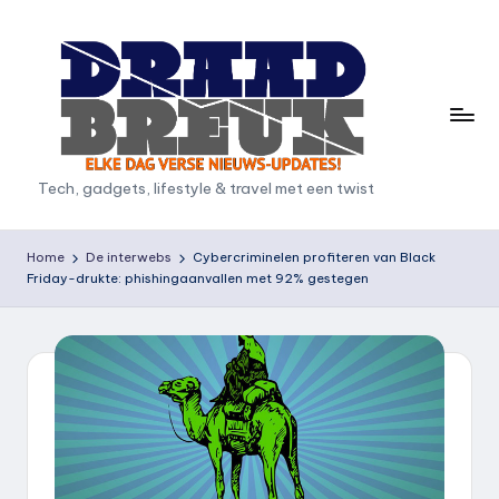
Ga
naar
de
inhoud
D
Tech, gadgets, lifestyle & travel met een twist
r
a
Home
De interwebs
Cybercriminelen profiteren van Black
Friday-drukte: phishingaanvallen met 92% gestegen
a
d
b
r
e
u