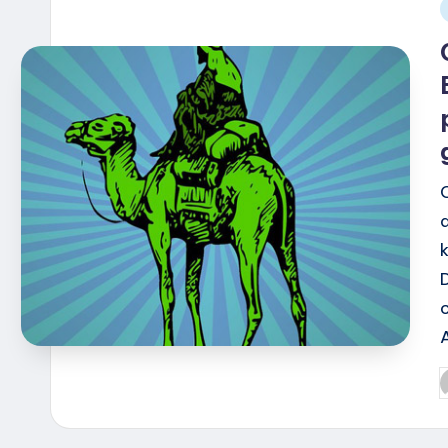
i
G
d