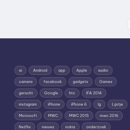
ai
Android
app
Apple
audio
camera
facebook
gadgets
Games
gerucht
Google
htc
IFA 2014
instagram
iPhone
iPhone 6
lg
Lijstje
Microsoft
MWC
MWC 2015
mwc 2016
Netflix
nieuws
nokia
onderzoek