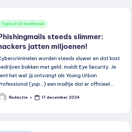
Geplaatst
Typisch Draadbreuk
n
Phishingmails steeds slimmer:
hackers jatten miljoenen!
Cybercriminelen worden steeds sluwer en dat kost
bedrijven bakken met geld, meldt Eye Security. Je
kent het wel: jij ontvangt als Young Urban
Professional (yup...) een mailtje dat er officieel…
17 december 2024
Redactie
eplaatst
oor