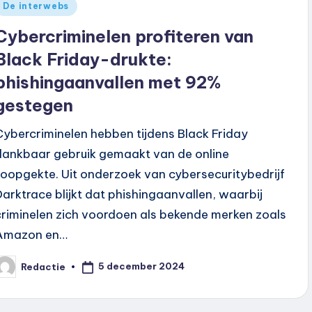
Geplaatst
De interwebs
n
Cybercriminelen profiteren van
Black Friday-drukte:
phishingaanvallen met 92%
gestegen
Cybercriminelen hebben tijdens Black Friday
dankbaar gebruik gemaakt van de online
koopgekte. Uit onderzoek van cybersecuritybedrijf
Darktrace blijkt dat phishingaanvallen, waarbij
criminelen zich voordoen als bekende merken zoals
Amazon en…
5 december 2024
Redactie
eplaatst
oor