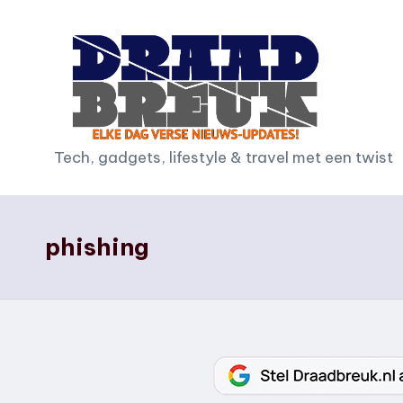
Ga
naar
de
inhoud
D
Tech, gadgets, lifestyle & travel met een twist
r
a
phishing
a
d
b
r