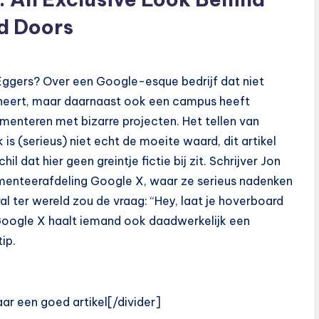
ed Doors
e Eggers? Over een Google-esque bedrijf dat niet
eheert, maar daarnaast ook een campus heeft
enteren met bizarre projecten. Het tellen van
is (serieus) niet echt de moeite waard, dit artikel
hil dat hier geen greintje fictie bij zit. Schrijver Jon
rimenteerafdeling Google X, waar ze serieus nadenken
 ter wereld zou de vraag: “Hey, laat je hoverboard
j Google X haalt iemand ook daadwerkelijk een
ip.
ar een goed artikel[/divider]