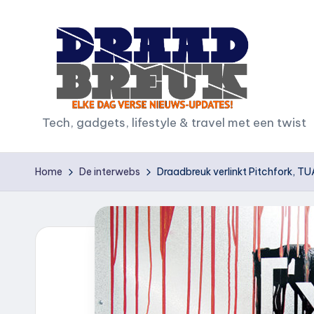
Ga
naar
de
inhoud
D
Tech, gadgets, lifestyle & travel met een twist
r
Home
De interwebs
Draadbreuk verlinkt Pitchfork, T
a
a
d
b
r