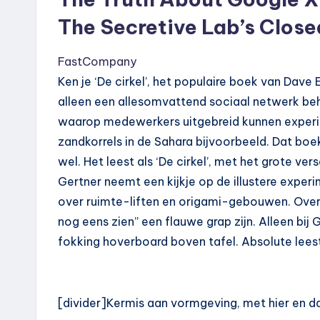
The Secretive Lab’s Clos
FastCompany
Ken je ‘De cirkel’, het populaire boek van Dav
alleen een allesomvattend sociaal netwerk b
waarop medewerkers uitgebreid kunnen experim
zandkorrels in de Sahara bijvoorbeeld. Dat boek 
wel. Het leest als ‘De cirkel’, met het grote versc
Gertner neemt een kijkje op de illustere expe
over ruimte-liften en origami-gebouwen. Overal
nog eens zien” een flauwe grap zijn. Alleen bi
fokking hoverboard boven tafel. Absolute leest
[divider]Kermis aan vormgeving, met hier en da