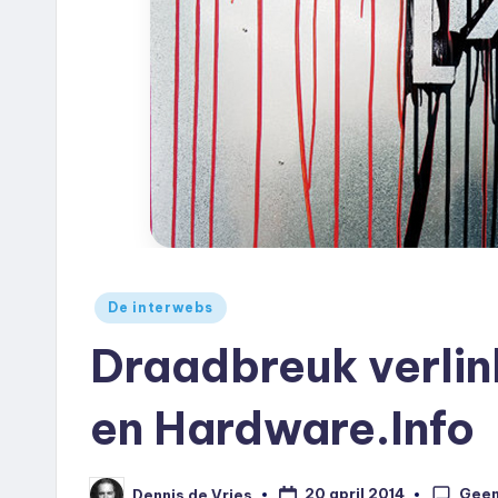
e
u
k
.
n
l
Geplaatst
De interwebs
in
Draadbreuk verlin
en Hardware.Info
Geen
20 april 2014
Dennis de Vries