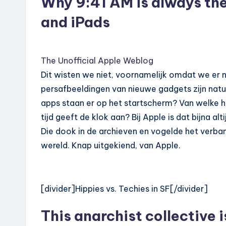
Why 9:41 AM is always the
and iPads
The Unofficial Apple Weblog
Dit wisten we niet, voornamelijk omdat we er n
persafbeeldingen van nieuwe gadgets zijn natuur
apps staan er op het startscherm? Van welke 
tijd geeft de klok aan? Bij Apple is dat bijna al
Die dook in de archieven en vogelde het verban
wereld. Knap uitgekiend, van Apple.
[divider]Hippies vs. Techies in SF[/divider]
This anarchist collective 