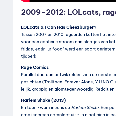
2009–2012: LOLcats, rag
LOLcats & I Can Has Cheezburger?
Tussen 2007 en 2010 regeerden katten het inte
voor een continue stroom aan plaatjes van katt
fridge, eatin’ ur food” werd een soort oerinte
tijdperk.
Rage Comics
Parallel daaraan ontwikkelden zich de eerste 
gezichten (Trollface, Forever Alone, Y U NO Gu
lelijk, grappig en alomtegenwoordig. Reddit e
Harlem Shake (2013)
En toen kwam ineens de
Harlem Shake
. Eén pe
drop iedereen compleet uit zijn plaat ging in 