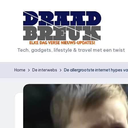
Ga
naar
de
inhoud
D
Tech, gadgets, lifestyle & travel met een twist
r
Home
De interwebs
De allergrootste internet hypes v
a
a
d
b
r