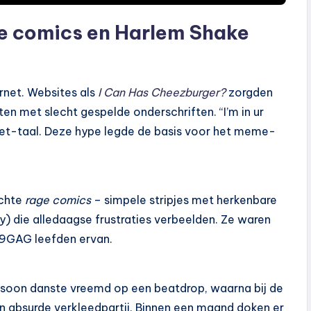
e comics en Harlem Shake
rnet. Websites als
I Can Has Cheezburger?
zorgden
en met slecht gespelde onderschriften. “I’m in ur
rnet-taal. Deze hype legde de basis voor het meme-
echte
rage comics
– simpele stripjes met herkenbare
y) die alledaagse frustraties verbeelden. Ze waren
n 9GAG leefden ervan.
rsoon danste vreemd op een beatdrop, waarna bij de
een absurde verkleedpartij. Binnen een maand doken er