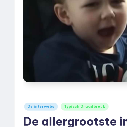
e
u
k
.
n
l
Geplaatst
De interwebs
Typisch Draadbreuk
in
De allergrootste i