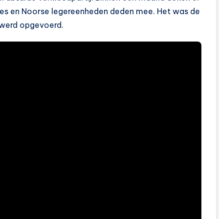
rnes en Noorse legereenheden deden mee. Het was de
 werd opgevoerd.