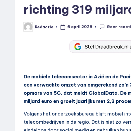
richting 319 milja
Geen react
6 april 2026
Redactie
Geplaatst
door
De mobiele telecomsector in Azië en de Paci
een verwachte omzet van omgerekend zo’n 31
opmars van 5G, dat meldt GlobalData. De 
miljard euro en groeit jaarlijks met 2,3 proce
Volgens het onderzoeksbureau blijft mobiel in
telecombedrijven in de regio. Dat is niet zo ve
eindeloos door social media en gebruiken hun s