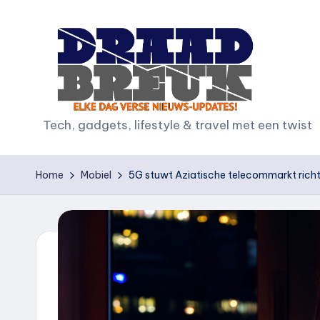
Ga
naar
de
inhoud
D
Tech, gadgets, lifestyle & travel met een twist
r
Home
Mobiel
5G stuwt Aziatische telecommarkt richti
a
a
d
b
r