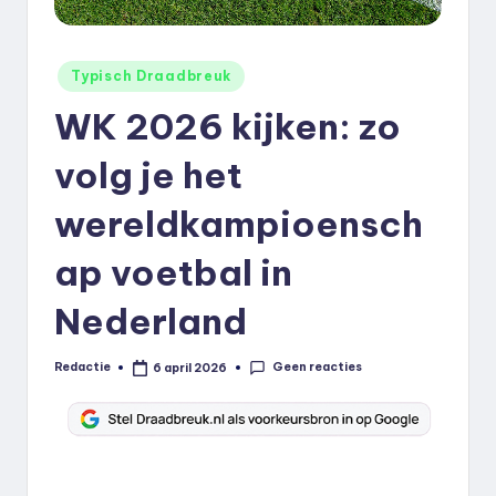
k
.
Geplaatst
Typisch Draadbreuk
n
in
WK 2026 kijken: zo
l
volg je het
wereldkampioensch
ap voetbal in
Nederland
Geen reacties
Redactie
6 april 2026
Geplaatst
door