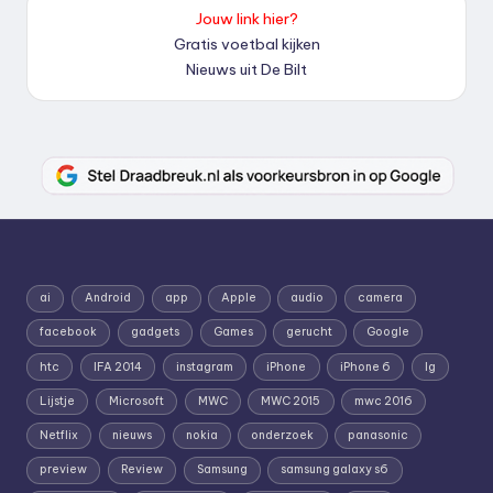
Jouw link hier?
Gratis voetbal kijken
Nieuws uit De Bilt
ai
Android
app
Apple
audio
camera
facebook
gadgets
Games
gerucht
Google
htc
IFA 2014
instagram
iPhone
iPhone 6
lg
Lijstje
Microsoft
MWC
MWC 2015
mwc 2016
Netflix
nieuws
nokia
onderzoek
panasonic
preview
Review
Samsung
samsung galaxy s6