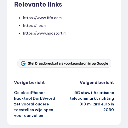
Relevante links
https://www.fifa.com
https://nos.nl
https://www.npostart.nl
Bericht
Vorige bericht
Volgend bericht
Gelekte iPhone-
5G stuwt Aziatische
navigatie
hacktool DarkSword
telecommarkt richting
zet vooral oudere
319 miljard euro in
toestellen wijd open
2030
voor aanvallen