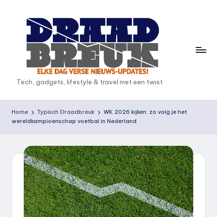
Ga
naar
de
inhoud
D
Tech, gadgets, lifestyle & travel met een twist
r
a
Home
Typisch Draadbreuk
WK 2026 kijken: zo volg je het
wereldkampioenschap voetbal in Nederland
a
d
b
r
e
u