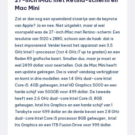
27-inch iMac met Retina-scherm en
Mac Mini
Zat er dan nog een opwindend staartje aan de keynote
van Apple? Ja en nee. Niet uitgelekt, maar al wel
voorspeld was de 27-inch iMac met Retina-scherm. Een
resolutie van 5120 x 2880, schoon aan de haak: dat is
best imponerend. Verder bevat het apparaat een 3,5
GHz Intel 1-processor (tot 4 GHz i7 up te graden) en een
Raden R9 grafische kaart. Smullen dus, maar je moet er
wel 2499 dollar voor neertellen. Ook de Mac Mini heeft
een update gekregen. Die is vanaf vandaag verkrijgbaar
en komt in drie modellen: een 1.4 GHz dual-core Intel
Core i5, 4GB geheugen, Intel HD Graphics 5000 en een
harde schijf van 500GB voor 499 dollar. De tweede
heeft een 2,6 GHz dual-core Intel Core i5, 8GB
geheugen, Intel Iris Graphics en een harde schijf van 1
Terabyte voor 699 dollar en de derde bevat een 2.8 GHz
dual-core Intel Core i5 processor 8GB geheugen , Intel
Iris Graphics en een 1TB Fusion Drive voor 999 dollar.