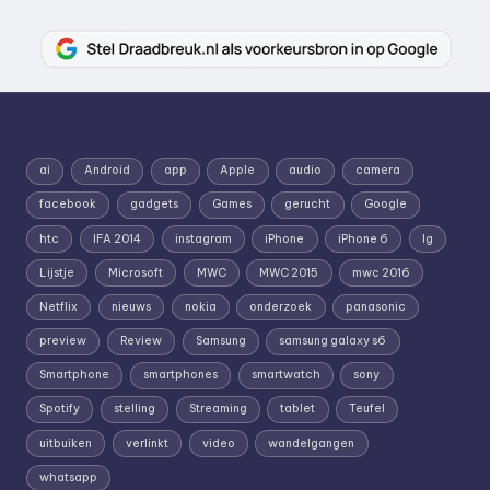
ai
Android
app
Apple
audio
camera
facebook
gadgets
Games
gerucht
Google
htc
IFA 2014
instagram
iPhone
iPhone 6
lg
Lijstje
Microsoft
MWC
MWC 2015
mwc 2016
Netflix
nieuws
nokia
onderzoek
panasonic
preview
Review
Samsung
samsung galaxy s6
Smartphone
smartphones
smartwatch
sony
Spotify
stelling
Streaming
tablet
Teufel
uitbuiken
verlinkt
video
wandelgangen
whatsapp