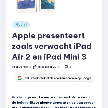
k
.
n
Geplaatst
Mobiel
l
in
Apple presenteert
zoals verwacht iPad
Air 2 en iPad Mini 3
2
Paul Gersen
16 oktober 2014
Geplaatst
door
Hoe houd je een keynote spannend als twee van
de belangrijkste nieuwe apparaten de dag ervoor
al zijn uitgelekt? Moeilijk, zo bleek bij de lancering