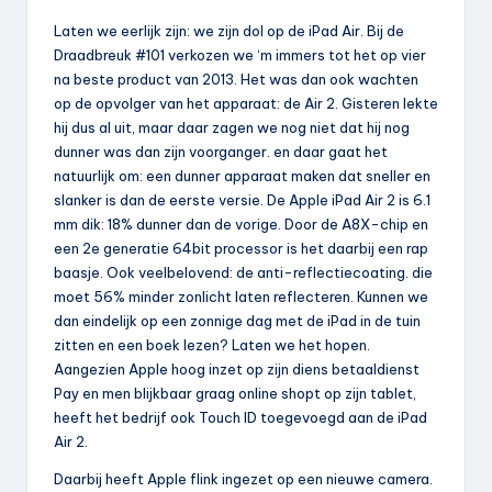
Laten we eerlijk zijn: we zijn dol op de iPad Air. Bij de
Draadbreuk #101 verkozen we ‘m immers tot het op vier
na beste product van 2013. Het was dan ook wachten
op de opvolger van het apparaat: de Air 2. Gisteren lekte
hij dus al uit, maar daar zagen we nog niet dat hij nog
dunner was dan zijn voorganger. en daar gaat het
natuurlijk om: een dunner apparaat maken dat sneller en
slanker is dan de eerste versie. De Apple iPad Air 2 is 6.1
mm dik: 18% dunner dan de vorige. Door de A8X-chip en
een 2e generatie 64bit processor is het daarbij een rap
baasje. Ook veelbelovend: de anti-reflectiecoating. die
moet 56% minder zonlicht laten reflecteren. Kunnen we
dan eindelijk op een zonnige dag met de iPad in de tuin
zitten en een boek lezen? Laten we het hopen.
Aangezien Apple hoog inzet op zijn diens betaaldienst
Pay en men blijkbaar graag online shopt op zijn tablet,
heeft het bedrijf ook Touch ID toegevoegd aan de iPad
Air 2.
Daarbij heeft Apple flink ingezet op een nieuwe camera.