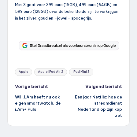
Mini 3 gaat voor 399 euro (16GB), 499 euro (64GB) en
599 euro (128GB) over de balie. Beide zijn te verkrijgen
in het zilver, goud en –jawel– spacegrijs.
Tags:
Apple
Apple iPad Air 2
iPad Mini 3
Bericht
Vorige bericht
Volgend bericht
Will.I.Am heeft nu ook
Een jaar Netflix: hoe de
navigatie
eigen smartwatch, de
streamdienst
i.Am+ Puls
Nederland op zijn kop
zet