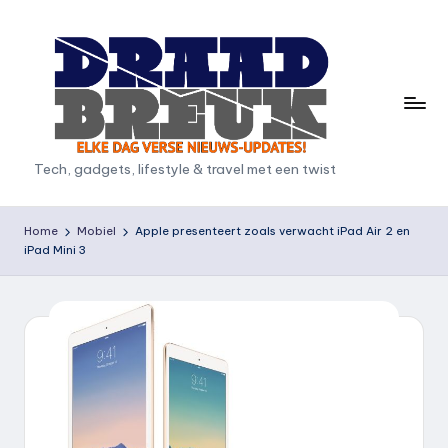
Ga
naar
de
inhoud
D
Tech, gadgets, lifestyle & travel met een twist
r
a
Home
Mobiel
Apple presenteert zoals verwacht iPad Air 2 en
iPad Mini 3
a
d
b
r
e
u