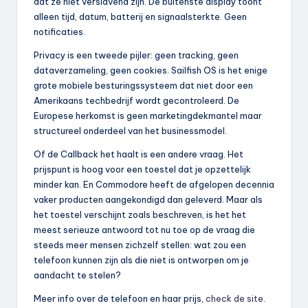
dat ze niet verslavend zijn. De buitenste display toont
alleen tijd, datum, batterij en signaalsterkte. Geen
notificaties.
Privacy is een tweede pijler: geen tracking, geen
dataverzameling, geen cookies. Sailfish OS is het enige
grote mobiele besturingssysteem dat niet door een
Amerikaans techbedrijf wordt gecontroleerd. De
Europese herkomst is geen marketingdekmantel maar
structureel onderdeel van het businessmodel.
Of de Callback het haalt is een andere vraag. Het
prijspunt is hoog voor een toestel dat je opzettelijk
minder kan. En Commodore heeft de afgelopen decennia
vaker producten aangekondigd dan geleverd. Maar als
het toestel verschijnt zoals beschreven, is het het
meest serieuze antwoord tot nu toe op de vraag die
steeds meer mensen zichzelf stellen: wat zou een
telefoon kunnen zijn als die niet is ontworpen om je
aandacht te stelen?
Meer info over de telefoon en haar prijs,
check de site
.