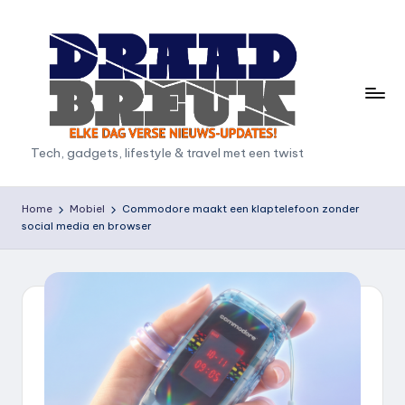
Ga
naar
de
inhoud
D
Tech, gadgets, lifestyle & travel met een twist
r
a
Home
Mobiel
Commodore maakt een klaptelefoon zonder
social media en browser
a
d
b
r
e
u