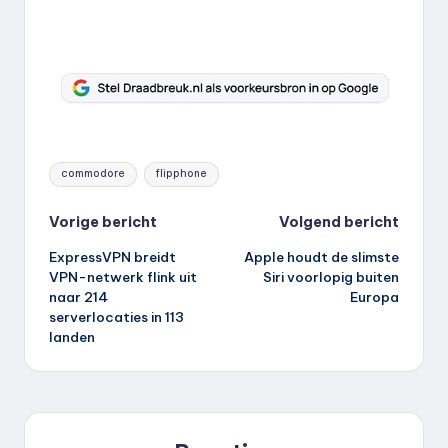
Tags:
commodore
flipphone
Bericht
Vorige bericht
Volgend bericht
ExpressVPN breidt
Apple houdt de slimste
navigatie
VPN-netwerk flink uit
Siri voorlopig buiten
naar 214
Europa
serverlocaties in 113
landen