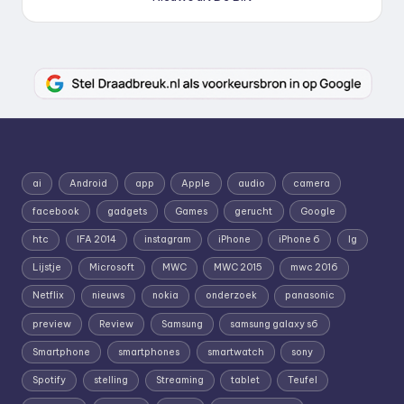
ai
Android
app
Apple
audio
camera
facebook
gadgets
Games
gerucht
Google
htc
IFA 2014
instagram
iPhone
iPhone 6
lg
Lijstje
Microsoft
MWC
MWC 2015
mwc 2016
Netflix
nieuws
nokia
onderzoek
panasonic
preview
Review
Samsung
samsung galaxy s6
Smartphone
smartphones
smartwatch
sony
Spotify
stelling
Streaming
tablet
Teufel