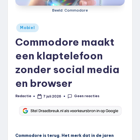
k
Beeld: Commodore
.
n
Geplaatst
Mobiel
in
l
Commodore maakt
een klaptelefoon
zonder social media
en browser
Geen reacties
Redactie
7 juli 2026
Geplaatst
door
Commodore is terug. Het merk dat in de jaren