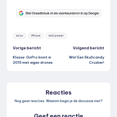
Tags:
accu
iPhone
mini power
Bericht
Vorige bericht
Volgend bericht
Klasse: GoPro komt in
Win! Een Skullcandy
navigatie
2015 met eigen drones
Crusher!
Reacties
Nog geen reacties. Waarom begin je de discussie niet?
Geef een reactie