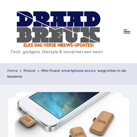
Ga
naar
de
inhoud
D
Tech, gadgets, lifestyle & travel met een twist
r
a
Home
Mobiel
Mini Power smartphone accu’s: wegrotten in de
keukenla
a
d
b
r
e
u