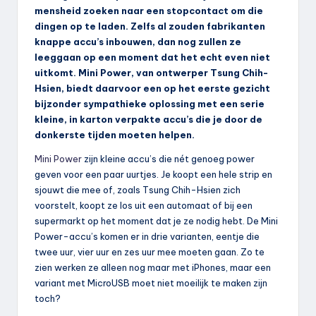
mensheid zoeken naar een stopcontact om die
dingen op te laden. Zelfs al zouden fabrikanten
knappe accu’s inbouwen, dan nog zullen ze
leeggaan op een moment dat het echt even niet
uitkomt. Mini Power, van ontwerper Tsung Chih-
Hsien, biedt daarvoor een op het eerste gezicht
bijzonder sympathieke oplossing met een serie
kleine, in karton verpakte accu’s die je door de
donkerste tijden moeten helpen.
Mini Power
zijn kleine accu’s die nét genoeg power
geven voor een paar uurtjes. Je koopt een hele strip en
sjouwt die mee of, zoals Tsung Chih-Hsien zich
voorstelt, koopt ze los uit een automaat of bij een
supermarkt op het moment dat je ze nodig hebt. De Mini
Power-accu’s komen er in drie varianten, eentje die
twee uur, vier uur en zes uur mee moeten gaan. Zo te
zien werken ze alleen nog maar met iPhones, maar een
variant met MicroUSB moet niet moeilijk te maken zijn
toch?