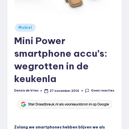
k
.
n
Geplaatst
Mobiel
in
l
Mini Power
smartphone accu’s:
wegrotten in de
keukenla
Geen reacties
Dennis de Vries
27 november 2014
Geplaatst
door
Zolang we smartphones hebben blijven we als