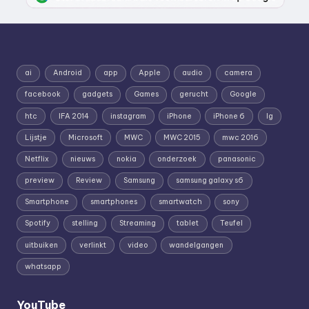
ai
Android
app
Apple
audio
camera
facebook
gadgets
Games
gerucht
Google
htc
IFA 2014
instagram
iPhone
iPhone 6
lg
Lijstje
Microsoft
MWC
MWC 2015
mwc 2016
Netflix
nieuws
nokia
onderzoek
panasonic
preview
Review
Samsung
samsung galaxy s6
Smartphone
smartphones
smartwatch
sony
Spotify
stelling
Streaming
tablet
Teufel
uitbuiken
verlinkt
video
wandelgangen
whatsapp
YouTube