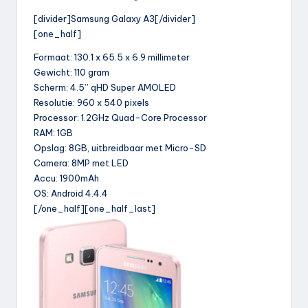
[divider]Samsung Galaxy A3[/divider]
[one_half]
Formaat: 130.1 x 65.5 x 6.9 millimeter
Gewicht: 110 gram
Scherm: 4.5” qHD Super AMOLED
Resolutie: 960 x 540 pixels
Processor: 1.2GHz Quad-Core Processor
RAM: 1GB
Opslag: 8GB, uitbreidbaar met Micro-SD
Camera: 8MP met LED
Accu: 1900mAh
OS: Android 4.4.4
[/one_half][one_half_last]