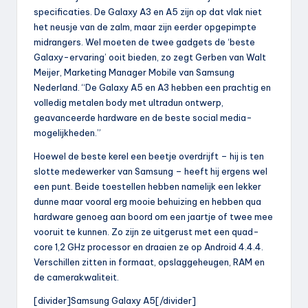
specificaties. De Galaxy A3 en A5 zijn op dat vlak niet
het neusje van de zalm, maar zijn eerder opgepimpte
midrangers. Wel moeten de twee gadgets de ‘beste
Galaxy-ervaring’ ooit bieden, zo zegt Gerben van Walt
Meijer, Marketing Manager Mobile van Samsung
Nederland. “De Galaxy A5 en A3 hebben een prachtig en
volledig metalen body met ultradun ontwerp,
geavanceerde hardware en de beste social media-
mogelijkheden.”
Hoewel de beste kerel een beetje overdrijft – hij is ten
slotte medewerker van Samsung – heeft hij ergens wel
een punt. Beide toestellen hebben namelijk een lekker
dunne maar vooral erg mooie behuizing en hebben qua
hardware genoeg aan boord om een jaartje of twee mee
vooruit te kunnen. Zo zijn ze uitgerust met een quad-
core 1,2 GHz processor en draaien ze op Android 4.4.4.
Verschillen zitten in formaat, opslaggeheugen, RAM en
de camerakwaliteit.
[divider]Samsung Galaxy A5[/divider]