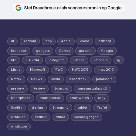
ai
Android
app
Apple
audio
camera
facebook
gadgets
Games
gerucht
Google
htc
IFA 2014
instagram
iPhone
iPhone 6
lg
Lijstje
Microsoft
MWC
MWC 2015
mwc 2016
Netflix
nieuws
nokia
onderzoek
panasonic
preview
Review
Samsung
samsung galaxy s6
Smartphone
smartphones
smartwatch
sony
Spotify
stelling
Streaming
tablet
Teufel
uitbuiken
verlinkt
video
wandelgangen
whatsapp