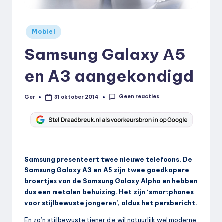
k
.
Geplaatst
Mobiel
in
n
Samsung Galaxy A5
l
en A3 aangekondigd
Geen reacties
Ger
31 oktober 2014
Geplaatst
door
Samsung presenteert twee nieuwe telefoons. De
Samsung Galaxy A3 en A5 zijn twee goedkopere
broertjes van de Samsung Galaxy Alpha en hebben
dus een metalen behuizing. Het zijn ‘smartphones
voor stijlbewuste jongeren’, aldus het persbericht.
En zo’n stijlbewuste tiener die wil natuurlijk wel moderne