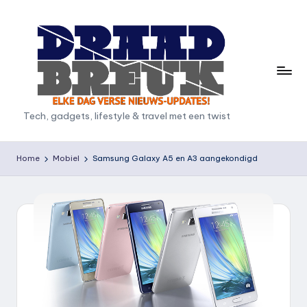
Ga
naar
de
inhoud
D
Tech, gadgets, lifestyle & travel met een twist
r
a
Home
Mobiel
Samsung Galaxy A5 en A3 aangekondigd
a
d
b
r
e
u