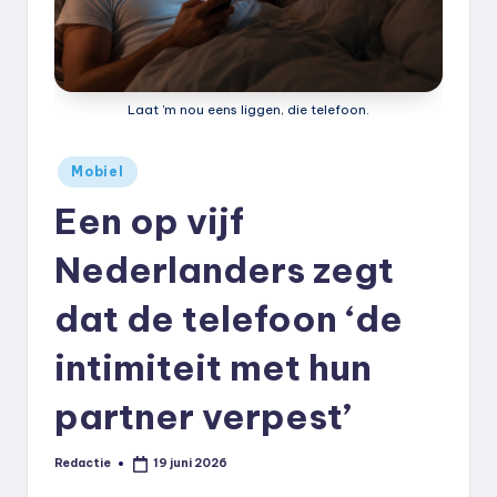
k
.
n
Laat 'm nou eens liggen, die telefoon.
l
Geplaatst
Mobiel
in
Een op vijf
Nederlanders zegt
dat de telefoon ‘de
intimiteit met hun
partner verpest’
Redactie
19 juni 2026
Geplaatst
door