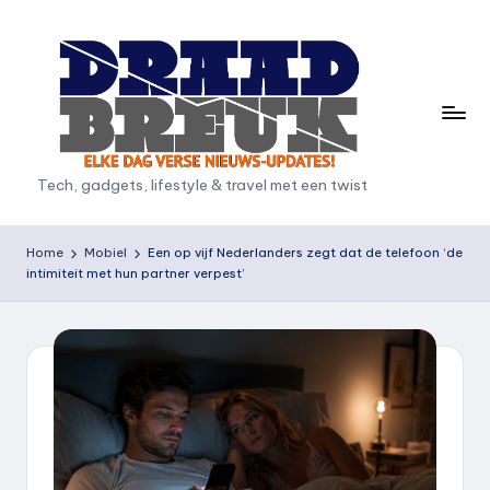
Ga
naar
de
inhoud
D
Tech, gadgets, lifestyle & travel met een twist
r
a
Home
Mobiel
Een op vijf Nederlanders zegt dat de telefoon ‘de
intimiteit met hun partner verpest’
a
d
b
r
e
u