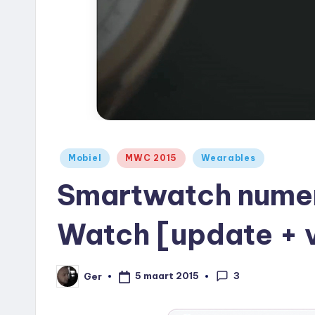
e
u
k
.
n
Geplaatst
l
Mobiel
MWC 2015
Wearables
in
Smartwatch numer
Watch [update + 
3
5 maart 2015
Ger
Geplaatst
door