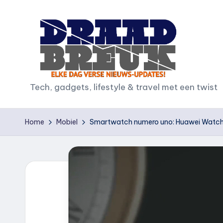
Ga
naar
de
inhoud
D
Tech, gadgets, lifestyle & travel met een twist
r
Home
Mobiel
Smartwatch numero uno: Huawei Watch 
a
a
d
b
r