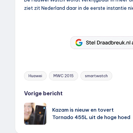
ziet zit Nederland daar in de eerste instantie nie
Huawei
MWC 2015
smartwatch
Tags:
Bericht
Vorige bericht
navigatie
Kazam is nieuw en tovert
Tornado 455L uit de hoge hoed