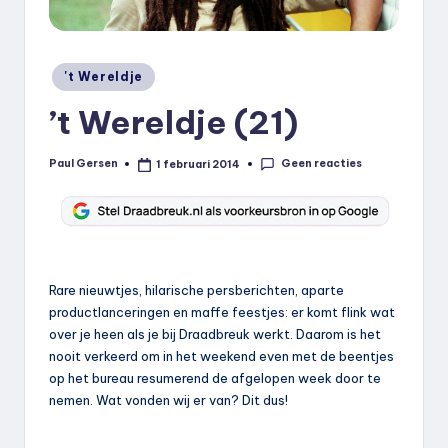
k
.
Geplaatst
't Wereldje
n
in
’t Wereldje (21)
l
Geen reacties
Paul Gersen
1 februari 2014
Geplaatst
door
Rare nieuwtjes, hilarische persberichten, aparte
productlanceringen en maffe feestjes: er komt flink wat
over je heen als je bij Draadbreuk werkt. Daarom is het
nooit verkeerd om in het weekend even met de beentjes
op het bureau resumerend de afgelopen week door te
nemen. Wat vonden wij er van? Dit dus!