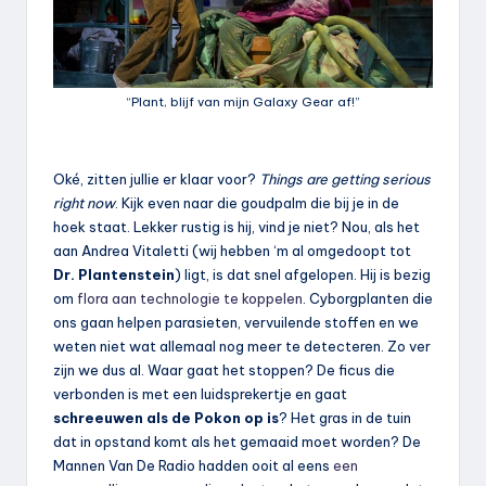
“Plant, blijf van mijn Galaxy Gear af!”
Oké, zitten jullie er klaar voor?
Things are getting serious
right now
. Kijk even naar die goudpalm die bij je in de
hoek staat. Lekker rustig is hij, vind je niet? Nou, als het
aan Andrea Vitaletti (wij hebben ‘m al omgedoopt tot
Dr. Plantenstein
) ligt, is dat snel afgelopen. Hij is bezig
om
flora aan technologie te koppelen
. Cyborgplanten die
ons gaan helpen parasieten, vervuilende stoffen en we
weten niet wat allemaal nog meer te detecteren. Zo ver
zijn we dus al. Waar gaat het stoppen? De ficus die
verbonden is met een luidsprekertje en gaat
schreeuwen als de Pokon op is
? Het gras in de tuin
dat in opstand komt als het gemaaid moet worden? De
Mannen Van De Radio hadden ooit al eens
een