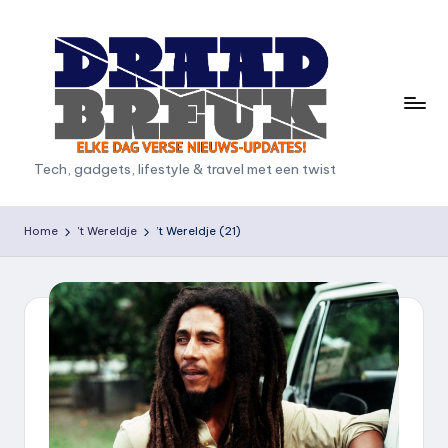
Ga
naar
de
inhoud
D
Tech, gadgets, lifestyle & travel met een twist
r
a
Home
't Wereldje
’t Wereldje (21)
a
d
b
r
e
u