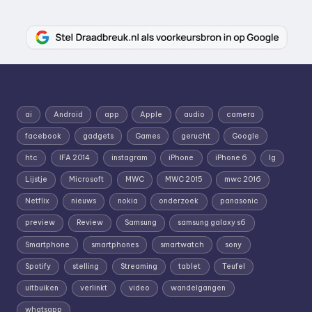
ai
Android
app
Apple
audio
camera
facebook
gadgets
Games
gerucht
Google
htc
IFA 2014
instagram
iPhone
iPhone 6
lg
Lijstje
Microsoft
MWC
MWC 2015
mwc 2016
Netflix
nieuws
nokia
onderzoek
panasonic
preview
Review
Samsung
samsung galaxy s6
Smartphone
smartphones
smartwatch
sony
Spotify
stelling
Streaming
tablet
Teufel
uitbuiken
verlinkt
video
wandelgangen
whatsapp