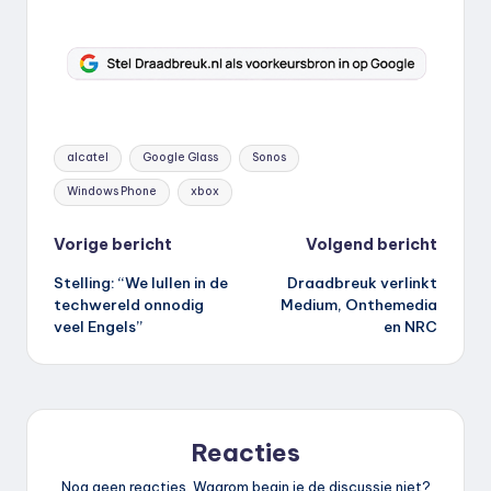
Tags:
alcatel
Google Glass
Sonos
Windows Phone
xbox
Bericht
Vorige bericht
Volgend bericht
Stelling: “We lullen in de
Draadbreuk verlinkt
navigatie
techwereld onnodig
Medium, Onthemedia
veel Engels”
en NRC
Reacties
Nog geen reacties. Waarom begin je de discussie niet?