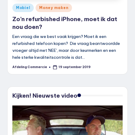
Geplaatst
Mobiel
Money maken
in
Zo’n refurbished iPhone, moet ik dat
nou doen?
Een vraag die we best vaak krijgen? Moet ik een
refurbished telefoon kopen? Die vraag beantwoordde
vroeger altijd met 'NEE', maar door keurmerken en een
hele sterke kwaliteitscontrole is dat…
Afdeling Commercie
19 september 2019
Geplaatst
door
Kijken! Nieuwste video