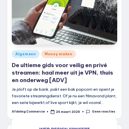
k
.
n
l
Geplaatst
Algemeen
Money maken
in
De ultieme gids voor veilig en privé
streamen: haal meer uit je VPN, thuis
en onderweg [ADV]
Je ploft op de bank, pakt een bak popcorn en opent je
favoriete streamingdienst. Of je nu een filmavond plant,
een serie bijwerkt of live sport kijkt, je wil vooral…
Geen reacties
Afdeling Commercie
24 maart 2026
Geplaatst
door