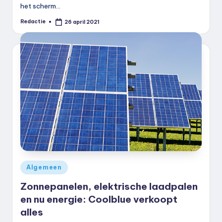
het scherm…
Redactie
26 april 2021
Geplaatst
door
Geplaatst
Algemeen
in
Zonnepanelen, elektrische laadpalen
en nu energie: Coolblue verkoopt
alles