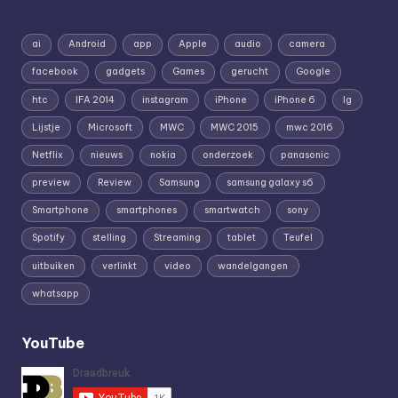
ai
Android
app
Apple
audio
camera
facebook
gadgets
Games
gerucht
Google
htc
IFA 2014
instagram
iPhone
iPhone 6
lg
Lijstje
Microsoft
MWC
MWC 2015
mwc 2016
Netflix
nieuws
nokia
onderzoek
panasonic
preview
Review
Samsung
samsung galaxy s6
Smartphone
smartphones
smartwatch
sony
Spotify
stelling
Streaming
tablet
Teufel
uitbuiken
verlinkt
video
wandelgangen
whatsapp
YouTube