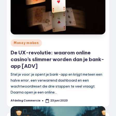
Geplaatst
Money maken
in
De UX-revolutie: waarom online
casino’s slimmer worden dan je bank-
app [ADV]
Stel je voor: je opent je bank-app en krijgt meteen een
halve error, een verwarrend dashboard en een
wachtwoordreset die drie stappen te veel vraagt.
Daarna open je een online…
Afdeling Commercie
23 juni 2023
Geplaatst
door