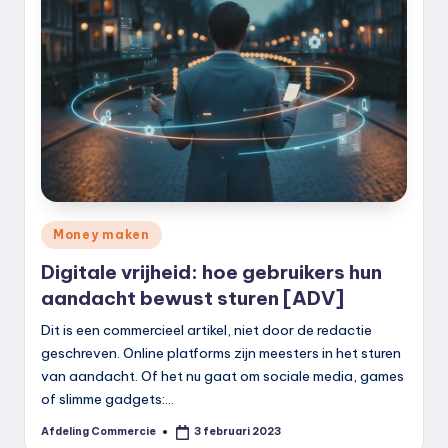
Geplaatst
Money maken
in
Digitale vrijheid: hoe gebruikers hun
aandacht bewust sturen [ADV]
Dit is een commercieel artikel, niet door de redactie
geschreven. Online platforms zijn meesters in het sturen
van aandacht. Of het nu gaat om sociale media, games
of slimme gadgets:…
Afdeling Commercie
3 februari 2023
Geplaatst