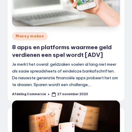
Geplaatst
Money maken
in
8 apps en platforms waarmee geld
verdienen een spel wordt [ADV]
Je merkt het overal: geldzaken voelen al lang niet meer
als saaie spreadsheets of eindeloze bankafschriften.
De nieuwste generatie financiële apps probeert het om
te draaien. Sparen wordt een challenge,…
Afdeling Commercie
27 november 2023
Geplaatst
door