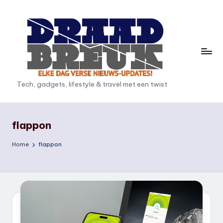
Ga
naar
de
inhoud
D
Tech, gadgets, lifestyle & travel met een twist
r
a
flappon
a
Home
flappon
d
b
r
e
u