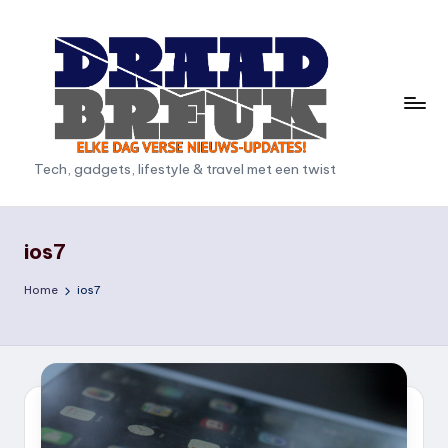
Ga
naar
de
inhoud
D
Tech, gadgets, lifestyle & travel met een twist
r
a
ios7
a
Home
ios7
d
b
r
e
u