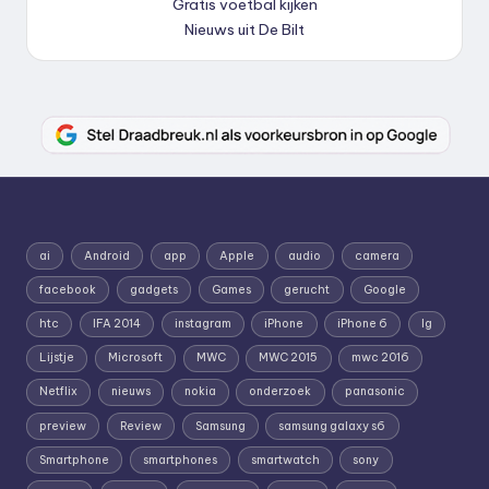
Gratis voetbal kijken
Nieuws uit De Bilt
ai
Android
app
Apple
audio
camera
facebook
gadgets
Games
gerucht
Google
htc
IFA 2014
instagram
iPhone
iPhone 6
lg
Lijstje
Microsoft
MWC
MWC 2015
mwc 2016
Netflix
nieuws
nokia
onderzoek
panasonic
preview
Review
Samsung
samsung galaxy s6
Smartphone
smartphones
smartwatch
sony