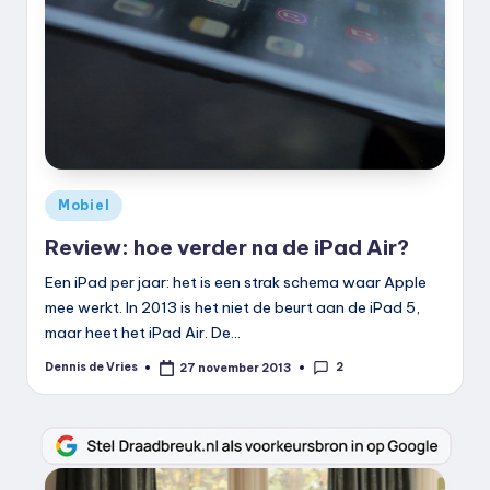
k
.
n
l
Geplaatst
Mobiel
in
Review: hoe verder na de iPad Air?
Een iPad per jaar: het is een strak schema waar Apple
mee werkt. In 2013 is het niet de beurt aan de iPad 5,
maar heet het iPad Air. De…
2
Dennis de Vries
27 november 2013
Geplaatst
door