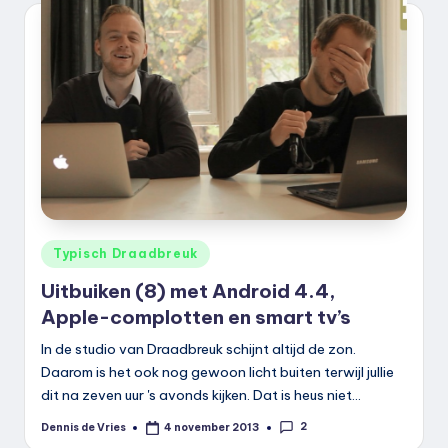
Geplaatst
Typisch Draadbreuk
in
Uitbuiken (8) met Android 4.4,
Apple-complotten en smart tv’s
In de studio van Draadbreuk schijnt altijd de zon.
Daarom is het ook nog gewoon licht buiten terwijl jullie
dit na zeven uur 's avonds kijken. Dat is heus niet…
2
Dennis de Vries
4 november 2013
Geplaatst
door