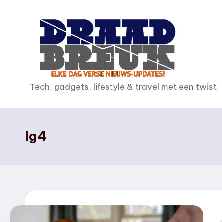
Ga
naar
de
inhoud
D
Tech, gadgets, lifestyle & travel met een twist
r
a
lg4
a
d
b
r