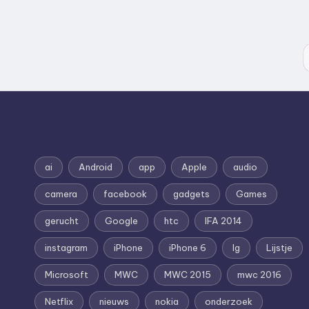
ai
Android
app
Apple
audio
camera
facebook
gadgets
Games
gerucht
Google
htc
IFA 2014
instagram
iPhone
iPhone 6
lg
Lijstje
Microsoft
MWC
MWC 2015
mwc 2016
Netflix
nieuws
nokia
onderzoek