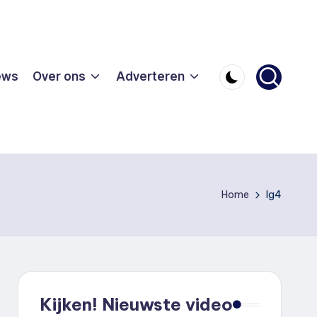
ews
Over ons
Adverteren
Home
lg4
Kijken! Nieuwste video