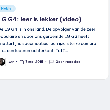
Geplaatst
Mobiel
n
LG G4: leer is lekker (video)
De LG G4 is in ons land. De opvolger van de zeer
populaire en door ons geroemde LG G3 heeft
knetterfijne specificaties, een ijzersterke camera
en... een lederen achterkant! Tof?…
Geen reacties
7 mei 2015
Ger
eplaatst
oor