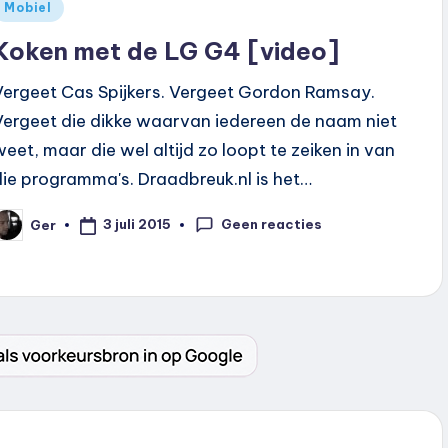
Geplaatst
Mobiel
n
Koken met de LG G4 [video]
Vergeet Cas Spijkers. Vergeet Gordon Ramsay.
Vergeet die dikke waarvan iedereen de naam niet
weet, maar die wel altijd zo loopt te zeiken in van
die programma's. Draadbreuk.nl is het…
Geen reacties
3 juli 2015
Ger
eplaatst
oor